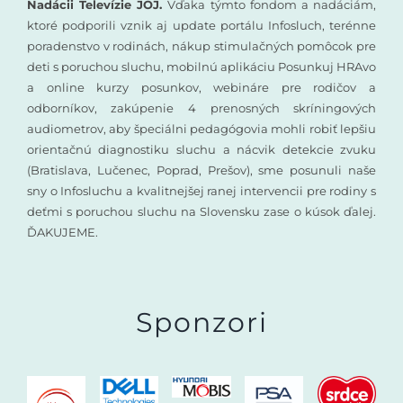
Nadácii Televízie JOJ.
Vďaka týmto fondom a nadáciám,
ktoré podporili vznik aj update portálu Infosluch, terénne
poradenstvo v rodinách, nákup stimulačných pomôcok pre
deti s poruchou sluchu, mobilnú aplikáciu Posunkuj HRAvo
a online kurzy posunkov, webináre pre rodičov a
odborníkov, zakúpenie 4 prenosných skríningových
audiometrov, aby špeciálni pedagógovia mohli robiť lepšiu
orientačnú diagnostiku sluchu a nácvik detekcie zvuku
(Bratislava, Lučenec, Poprad, Prešov), sme posunuli naše
sny o Infosluchu a kvalitnejšej ranej intervencii pre rodiny s
deťmi s poruchou sluchu na Slovensku zase o kúsok ďalej.
ĎAKUJEME.
Sponzori