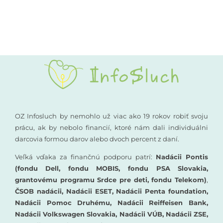
Kompenzačné pomôcky
Podporte nás
Komunikácia a sluch
Rané poradenstvo
Pre odborníkov
OZ Infosluch by nemohlo už viac ako 19 rokov robiť svoju
prácu, ak by nebolo financií, ktoré nám dali individuálni
darcovia formou darov alebo dvoch percent z daní.
Vzdelávanie
Veľká vďaka za finančnú podporu patrí:
Nadácii Pontis
(fondu Dell, fondu MOBIS, fondu PSA Slovakia,
grantovému programu Srdce pre deti, fondu Telekom)
,
ČSOB nadácii, Nadácii ESET, Nadácii Penta foundation,
Nadácii Pomoc Druhému, Nadácii Reiffeisen Bank,
Nadácii Volkswagen Slovakia, Nadácii VÚB, Nadácii ZSE,