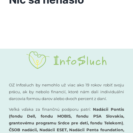
Vyšetrenia sluchu
Podporte nás
Kompenzačné pomôcky
Komunikácia a sluch
Rané poradenstvo
Pre odborníkov
OZ Infosluch by nemohlo už viac ako 19 rokov robiť svoju
prácu, ak by nebolo financií, ktoré nám dali individuálni
darcovia formou darov alebo dvoch percent z daní.
Vzdelávanie
Veľká vďaka za finančnú podporu patrí:
Nadácii Pontis
(fondu Dell, fondu MOBIS, fondu PSA Slovakia,
grantovému programu Srdce pre deti, fondu Telekom)
,
ČSOB nadácii, Nadácii ESET, Nadácii Penta foundation,