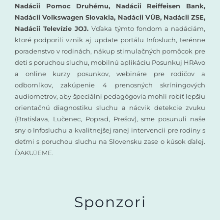
Nadácii Pomoc Druhému, Nadácii Reiffeisen Bank,
Nadácii Volkswagen Slovakia, Nadácii VÚB, Nadácii ZSE,
Nadácii Televízie JOJ.
Vďaka týmto fondom a nadáciám,
ktoré podporili vznik aj update portálu Infosluch, terénne
poradenstvo v rodinách, nákup stimulačných pomôcok pre
deti s poruchou sluchu, mobilnú aplikáciu Posunkuj HRAvo
a online kurzy posunkov, webináre pre rodičov a
odborníkov, zakúpenie 4 prenosných skríningových
audiometrov, aby špeciálni pedagógovia mohli robiť lepšiu
orientačnú diagnostiku sluchu a nácvik detekcie zvuku
(Bratislava, Lučenec, Poprad, Prešov), sme posunuli naše
sny o Infosluchu a kvalitnejšej ranej intervencii pre rodiny s
deťmi s poruchou sluchu na Slovensku zase o kúsok ďalej.
ĎAKUJEME.
Sponzori