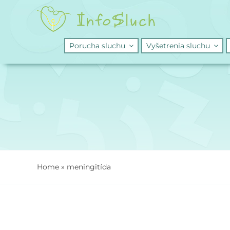
Skip
to
content
Porucha sluchu
Vyšetrenia sluchu
Home
»
meningitída