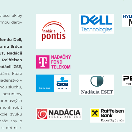
prácu, ak by
formou darov
fondu Dell,
ramu Srdce
ET, Nadácii
Reiffeisen
adácii ZSE,
iám, ktoré
oradenstvo v
hou sluchu,
 posunkov,
prenosných
mohli robiť
ekcie zvuku
 naše sny o
y s deťmi s