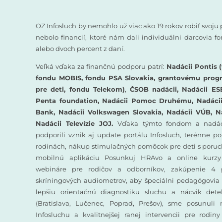
OZ Infosluch by nemohlo už viac ako 19 rokov robiť svoju 
nebolo financií, ktoré nám dali individuálni darcovia 
alebo dvoch percent z daní.
Veľká vďaka za finančnú podporu patrí:
Nadácii Pontis (
fondu MOBIS, fondu PSA Slovakia, grantovému prog
pre deti, fondu Telekom)
,
ČSOB nadácii, Nadácii ES
Penta foundation, Nadácii Pomoc Druhému, Nadácii 
Bank, Nadácii Volkswagen Slovakia, Nadácii VÚB, N
Nadácii Televízie JOJ.
Vďaka týmto fondom a nadác
podporili vznik aj update portálu Infosluch, terénne p
rodinách, nákup stimulačných pomôcok pre deti s poruc
mobilnú aplikáciu Posunkuj HRAvo a online kurzy
webináre pre rodičov a odborníkov, zakúpenie 4 
skríningových audiometrov, aby špeciálni pedagógovia 
lepšiu orientačnú diagnostiku sluchu a nácvik det
(Bratislava, Lučenec, Poprad, Prešov), sme posunuli
Infosluchu a kvalitnejšej ranej intervencii pre rodin