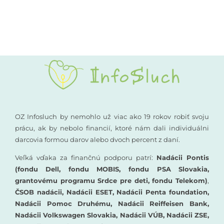
Kompenzačné pomôcky
Podporte nás
Komunikácia a sluch
Rané poradenstvo
Pre odborníkov
OZ Infosluch by nemohlo už viac ako 19 rokov robiť svoju
prácu, ak by nebolo financií, ktoré nám dali individuálni
darcovia formou darov alebo dvoch percent z daní.
Vzdelávanie
Veľká vďaka za finančnú podporu patrí:
Nadácii Pontis
(fondu Dell, fondu MOBIS, fondu PSA Slovakia,
grantovému programu Srdce pre deti, fondu Telekom)
,
ČSOB nadácii, Nadácii ESET, Nadácii Penta foundation,
Nadácii Pomoc Druhému, Nadácii Reiffeisen Bank,
Nadácii Volkswagen Slovakia, Nadácii VÚB, Nadácii ZSE,