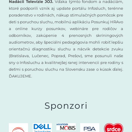
Nadácii Televízie JOJ.
Vďaka týmto fondom a nadáciám,
ktoré podporili vznik aj update portálu Infosluch, terénne
poradenstvo v rodinách, nákup stimulačných pomôcok pre
deti s poruchou sluchu, mobilnú aplikáciu Posunkuj HRAvo
a online kurzy posunkov, webináre pre rodičov a
odborníkov, zakúpenie 4 prenosných skríningových
audiometrov, aby špeciálni pedagógovia mohli robiť lepšiu
orientačnú diagnostiku sluchu a nácvik detekcie zvuku
(Bratislava, Lučenec, Poprad, Prešov), sme posunuli naše
sny o Infosluchu a kvalitnejšej ranej intervencii pre rodiny s
deťmi s poruchou sluchu na Slovensku zase o kúsok ďalej.
ĎAKUJEME.
Sponzori