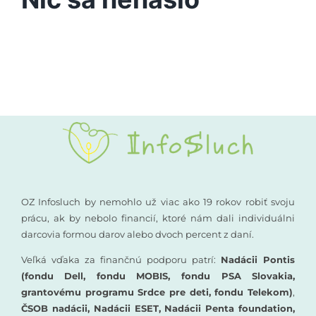
Vyšetrenia sluchu
Podporte nás
Kompenzačné pomôcky
Komunikácia a sluch
Rané poradenstvo
Pre odborníkov
OZ Infosluch by nemohlo už viac ako 19 rokov robiť svoju
prácu, ak by nebolo financií, ktoré nám dali individuálni
darcovia formou darov alebo dvoch percent z daní.
Vzdelávanie
Veľká vďaka za finančnú podporu patrí:
Nadácii Pontis
(fondu Dell, fondu MOBIS, fondu PSA Slovakia,
grantovému programu Srdce pre deti, fondu Telekom)
,
ČSOB nadácii, Nadácii ESET, Nadácii Penta foundation,