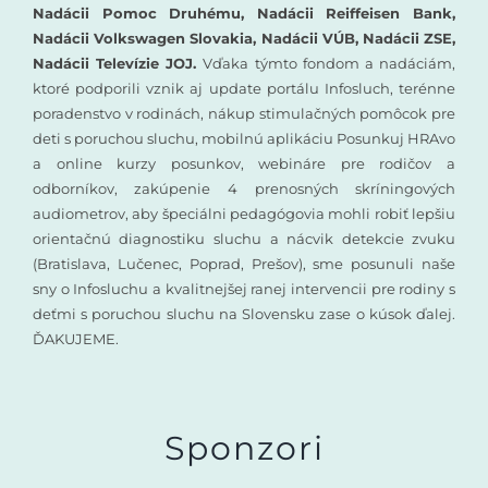
Nadácii Pomoc Druhému, Nadácii Reiffeisen Bank,
Nadácii Volkswagen Slovakia, Nadácii VÚB, Nadácii ZSE,
Nadácii Televízie JOJ.
Vďaka týmto fondom a nadáciám,
ktoré podporili vznik aj update portálu Infosluch, terénne
poradenstvo v rodinách, nákup stimulačných pomôcok pre
deti s poruchou sluchu, mobilnú aplikáciu Posunkuj HRAvo
a online kurzy posunkov, webináre pre rodičov a
odborníkov, zakúpenie 4 prenosných skríningových
audiometrov, aby špeciálni pedagógovia mohli robiť lepšiu
orientačnú diagnostiku sluchu a nácvik detekcie zvuku
(Bratislava, Lučenec, Poprad, Prešov), sme posunuli naše
sny o Infosluchu a kvalitnejšej ranej intervencii pre rodiny s
deťmi s poruchou sluchu na Slovensku zase o kúsok ďalej.
ĎAKUJEME.
Sponzori