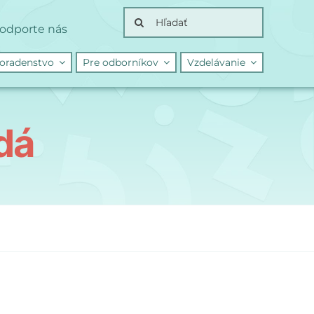
Search
odporte nás
for:
oradenstvo
Pre odborníkov
Vzdelávanie
dá