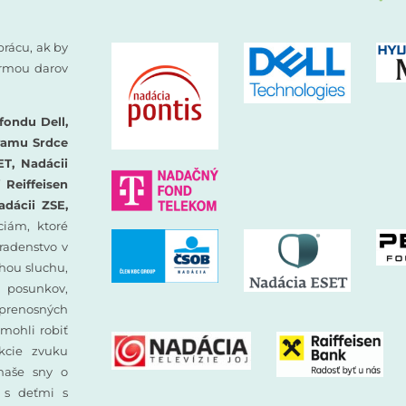
prácu, ak by
formou darov
fondu Dell,
ramu Srdce
ET, Nadácii
Reiffeisen
adácii ZSE,
iám, ktoré
oradenstvo v
hou sluchu,
 posunkov,
prenosných
mohli robiť
ekcie zvuku
 naše sny o
y s deťmi s