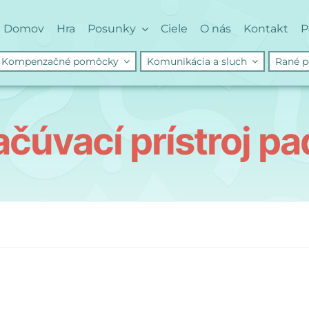
Domov
Hra
Posunky
Ciele
O nás
Kontakt
P
Kompenzačné pomôcky
Komunikácia a sluch
Rané p
ačúvací prístroj pa