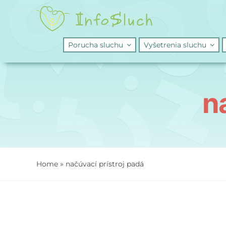
Skip
to
content
Porucha sluchu
Vyšetrenia sluchu
n
Home
»
načúvací prístroj padá