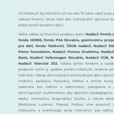
OZ Infosluch by nemohlo už viac ako 19 rokov robiť svoju 
nebolo financií, ktoré nám dali individuálni darcovia 
alebo dvoch percent z daní.
Veľká vďaka za finančnú podporu patrí:
Nadácii Pontis (
fondu MOBIS, fondu PSA Slovakia, grantovému prog
pre deti, fondu Telekom)
,
ČSOB nadácii, Nadácii ES
Penta foundation, Nadácii Pomoc Druhému, Nadácii 
Bank, Nadácii Volkswagen Slovakia, Nadácii VÚB, N
Nadácii Televízie JOJ.
Vďaka týmto fondom a nadác
podporili vznik aj update portálu Infosluch, terénne p
rodinách, nákup stimulačných pomôcok pre deti s poruc
mobilnú aplikáciu Posunkuj HRAvo a online kurzy
webináre pre rodičov a odborníkov, zakúpenie 4 
skríningových audiometrov, aby špeciálni pedagógovia 
lepšiu orientačnú diagnostiku sluchu a nácvik det
(Bratislava, Lučenec, Poprad, Prešov), sme posunuli
Infosluchu a kvalitnejšej ranej intervencii pre rodin