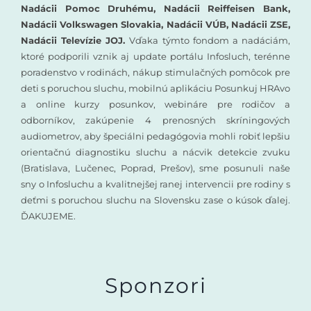
Nadácii Pomoc Druhému, Nadácii Reiffeisen Bank,
Nadácii Volkswagen Slovakia, Nadácii VÚB, Nadácii ZSE,
Nadácii Televízie JOJ.
Vďaka týmto fondom a nadáciám,
ktoré podporili vznik aj update portálu Infosluch, terénne
poradenstvo v rodinách, nákup stimulačných pomôcok pre
deti s poruchou sluchu, mobilnú aplikáciu Posunkuj HRAvo
a online kurzy posunkov, webináre pre rodičov a
odborníkov, zakúpenie 4 prenosných skríningových
audiometrov, aby špeciálni pedagógovia mohli robiť lepšiu
orientačnú diagnostiku sluchu a nácvik detekcie zvuku
(Bratislava, Lučenec, Poprad, Prešov), sme posunuli naše
sny o Infosluchu a kvalitnejšej ranej intervencii pre rodiny s
deťmi s poruchou sluchu na Slovensku zase o kúsok ďalej.
ĎAKUJEME.
Sponzori