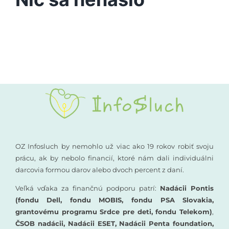
Vyšetrenia sluchu
Podporte nás
Kompenzačné pomôcky
Komunikácia a sluch
Rané poradenstvo
Pre odborníkov
OZ Infosluch by nemohlo už viac ako 19 rokov robiť svoju
prácu, ak by nebolo financií, ktoré nám dali individuálni
darcovia formou darov alebo dvoch percent z daní.
Vzdelávanie
Veľká vďaka za finančnú podporu patrí:
Nadácii Pontis
(fondu Dell, fondu MOBIS, fondu PSA Slovakia,
grantovému programu Srdce pre deti, fondu Telekom)
,
ČSOB nadácii, Nadácii ESET, Nadácii Penta foundation,