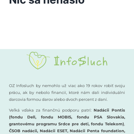
Vyšetrenia sluchu
Podporte nás
Kompenzačné pomôcky
Komunikácia a sluch
Rané poradenstvo
Pre odborníkov
OZ Infosluch by nemohlo už viac ako 19 rokov robiť svoju
prácu, ak by nebolo financií, ktoré nám dali individuálni
darcovia formou darov alebo dvoch percent z daní.
Vzdelávanie
Veľká vďaka za finančnú podporu patrí:
Nadácii Pontis
(fondu Dell, fondu MOBIS, fondu PSA Slovakia,
grantovému programu Srdce pre deti, fondu Telekom)
,
ČSOB nadácii, Nadácii ESET, Nadácii Penta foundation,