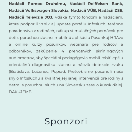
Nadácii Pomoc Druhému, Nadácii Reiffeisen Bank,
Nadácii Volkswagen Slovakia, Nadácii VÚB, Nadácii ZSE,
Nadácii Televízie JOJ.
Vďaka týmto fondom a nadáciám,
ktoré podporili vznik aj update portálu Infosluch, terénne
poradenstvo v rodinách, nákup stimulačných pomôcok pre
deti s poruchou sluchu, mobilnú aplikáciu Posunkuj HRAvo
a online kurzy posunkov, webináre pre rodičov a
odborníkov, zakúpenie 4 prenosných skríningových
audiometrov, aby špeciálni pedagógovia mohli robiť lepšiu
orientačnú diagnostiku sluchu a nácvik detekcie zvuku
(Bratislava, Lučenec, Poprad, Prešov), sme posunuli naše
sny o Infosluchu a kvalitnejšej ranej intervencii pre rodiny s
deťmi s poruchou sluchu na Slovensku zase o kúsok ďalej.
ĎAKUJEME.
Sponzori