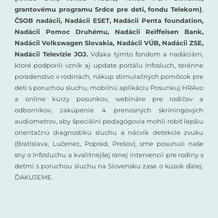
grantovému programu Srdce pre deti, fondu Telekom)
,
ČSOB nadácii, Nadácii ESET, Nadácii Penta foundation,
Nadácii Pomoc Druhému, Nadácii Reiffeisen Bank,
Nadácii Volkswagen Slovakia, Nadácii VÚB, Nadácii ZSE,
Nadácii Televízie JOJ.
Vďaka týmto fondom a nadáciám,
ktoré podporili vznik aj update portálu Infosluch, terénne
poradenstvo v rodinách, nákup stimulačných pomôcok pre
deti s poruchou sluchu, mobilnú aplikáciu Posunkuj HRAvo
a online kurzy posunkov, webináre pre rodičov a
odborníkov, zakúpenie 4 prenosných skríningových
audiometrov, aby špeciálni pedagógovia mohli robiť lepšiu
orientačnú diagnostiku sluchu a nácvik detekcie zvuku
(Bratislava, Lučenec, Poprad, Prešov), sme posunuli naše
sny o Infosluchu a kvalitnejšej ranej intervencii pre rodiny s
deťmi s poruchou sluchu na Slovensku zase o kúsok ďalej.
ĎAKUJEME.