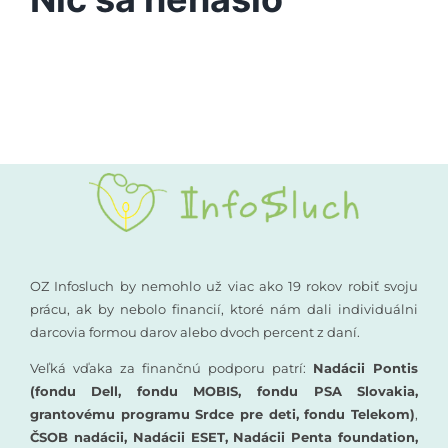
Vyšetrenia sluchu
Podporte nás
Kompenzačné pomôcky
Komunikácia a sluch
Rané poradenstvo
Pre odborníkov
OZ Infosluch by nemohlo už viac ako 19 rokov robiť svoju
prácu, ak by nebolo financií, ktoré nám dali individuálni
darcovia formou darov alebo dvoch percent z daní.
Vzdelávanie
Veľká vďaka za finančnú podporu patrí:
Nadácii Pontis
(fondu Dell, fondu MOBIS, fondu PSA Slovakia,
grantovému programu Srdce pre deti, fondu Telekom)
,
ČSOB nadácii, Nadácii ESET, Nadácii Penta foundation,