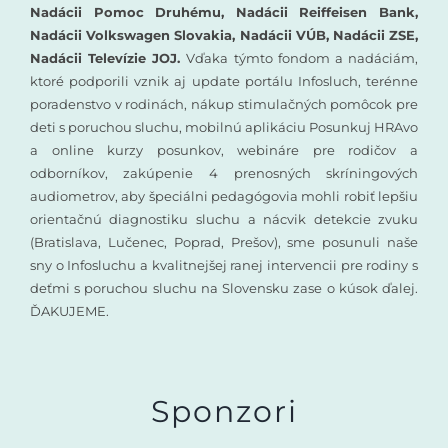
Nadácii Pomoc Druhému, Nadácii Reiffeisen Bank,
Nadácii Volkswagen Slovakia, Nadácii VÚB, Nadácii ZSE,
Nadácii Televízie JOJ.
Vďaka týmto fondom a nadáciám,
ktoré podporili vznik aj update portálu Infosluch, terénne
poradenstvo v rodinách, nákup stimulačných pomôcok pre
deti s poruchou sluchu, mobilnú aplikáciu Posunkuj HRAvo
a online kurzy posunkov, webináre pre rodičov a
odborníkov, zakúpenie 4 prenosných skríningových
audiometrov, aby špeciálni pedagógovia mohli robiť lepšiu
orientačnú diagnostiku sluchu a nácvik detekcie zvuku
(Bratislava, Lučenec, Poprad, Prešov), sme posunuli naše
sny o Infosluchu a kvalitnejšej ranej intervencii pre rodiny s
deťmi s poruchou sluchu na Slovensku zase o kúsok ďalej.
ĎAKUJEME.
Sponzori