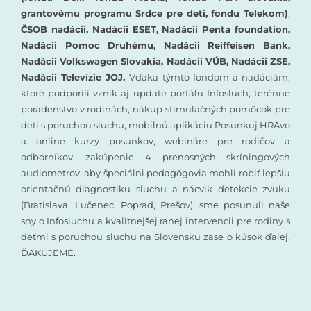
grantovému programu Srdce pre deti, fondu Telekom)
,
ČSOB nadácii, Nadácii ESET, Nadácii Penta foundation,
Nadácii Pomoc Druhému, Nadácii Reiffeisen Bank,
Nadácii Volkswagen Slovakia, Nadácii VÚB, Nadácii ZSE,
Nadácii Televízie JOJ.
Vďaka týmto fondom a nadáciám,
ktoré podporili vznik aj update portálu Infosluch, terénne
poradenstvo v rodinách, nákup stimulačných pomôcok pre
deti s poruchou sluchu, mobilnú aplikáciu Posunkuj HRAvo
a online kurzy posunkov, webináre pre rodičov a
odborníkov, zakúpenie 4 prenosných skríningových
audiometrov, aby špeciálni pedagógovia mohli robiť lepšiu
orientačnú diagnostiku sluchu a nácvik detekcie zvuku
(Bratislava, Lučenec, Poprad, Prešov), sme posunuli naše
sny o Infosluchu a kvalitnejšej ranej intervencii pre rodiny s
deťmi s poruchou sluchu na Slovensku zase o kúsok ďalej.
ĎAKUJEME.