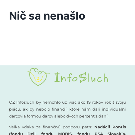
Podporte nás
Nič sa nenašlo
Vyšetrenia sluchu
Kompenzačné pomôcky
Komunikácia a sluch
Rané poradenstvo
Pre odborníkov
OZ Infosluch by nemohlo už viac ako 19 rokov robiť svoju
prácu, ak by nebolo financií, ktoré nám dali individuálni
darcovia formou darov alebo dvoch percent z daní.
Vzdelávanie
Veľká vďaka za finančnú podporu patrí:
Nadácii Pontis
(fondu Dell, fondu MOBIS, fondu PSA Slovakia,