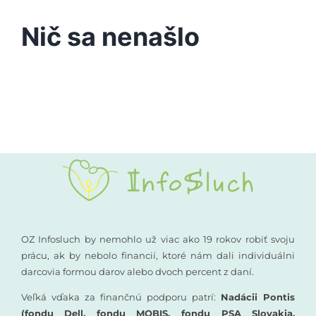
Podporte nás
Nič sa nenašlo
Vyšetrenia sluchu
Kompenzačné pomôcky
Komunikácia a sluch
Rané poradenstvo
Pre odborníkov
OZ Infosluch by nemohlo už viac ako 19 rokov robiť svoju
prácu, ak by nebolo financií, ktoré nám dali individuálni
darcovia formou darov alebo dvoch percent z daní.
Vzdelávanie
Veľká vďaka za finančnú podporu patrí:
Nadácii Pontis
(fondu Dell, fondu MOBIS, fondu PSA Slovakia,