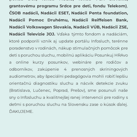
grantovému programu Srdce pre deti, fondu Telekom)
,
ČSOB nadácii, Nadácii ESET, Nadácii Penta foundation,
Nadácii Pomoc Druhému, Nadácii Reiffeisen Bank,
Nadácii Volkswagen Slovakia, Nadácii VÚB, Nadácii ZSE,
Nadácii Televízie JOJ.
Vďaka týmto fondom a nadáciám,
ktoré podporili vznik aj update portálu Infosluch, terénne
poradenstvo v rodinách, nákup stimulačných pomôcok pre
deti s poruchou sluchu, mobilnú aplikáciu Posunkuj HRAvo
a online kurzy posunkov, webináre pre rodičov a
odborníkov, zakúpenie 4 prenosných skríningových
audiometrov, aby špeciálni pedagógovia mohli robiť lepšiu
orientačnú diagnostiku sluchu a nácvik detekcie zvuku
(Bratislava, Lučenec, Poprad, Prešov), sme posunuli naše
sny o Infosluchu a kvalitnejšej ranej intervencii pre rodiny s
deťmi s poruchou sluchu na Slovensku zase o kúsok ďalej.
ĎAKUJEME.