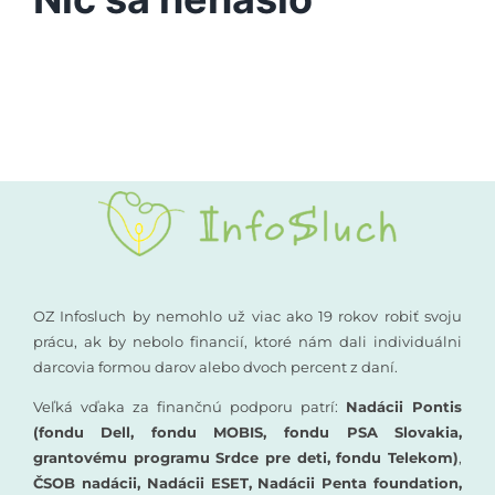
Vyšetrenia sluchu
Podporte nás
Kompenzačné pomôcky
Komunikácia a sluch
Rané poradenstvo
Pre odborníkov
OZ Infosluch by nemohlo už viac ako 19 rokov robiť svoju
prácu, ak by nebolo financií, ktoré nám dali individuálni
darcovia formou darov alebo dvoch percent z daní.
Vzdelávanie
Veľká vďaka za finančnú podporu patrí:
Nadácii Pontis
(fondu Dell, fondu MOBIS, fondu PSA Slovakia,
grantovému programu Srdce pre deti, fondu Telekom)
,
ČSOB nadácii, Nadácii ESET, Nadácii Penta foundation,