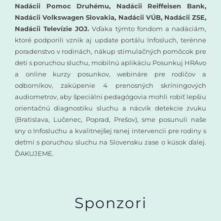
Nadácii Pomoc Druhému, Nadácii Reiffeisen Bank,
Nadácii Volkswagen Slovakia, Nadácii VÚB, Nadácii ZSE,
Nadácii Televízie JOJ.
Vďaka týmto fondom a nadáciám,
ktoré podporili vznik aj update portálu Infosluch, terénne
poradenstvo v rodinách, nákup stimulačných pomôcok pre
deti s poruchou sluchu, mobilnú aplikáciu Posunkuj HRAvo
a online kurzy posunkov, webináre pre rodičov a
odborníkov, zakúpenie 4 prenosných skríningových
audiometrov, aby špeciálni pedagógovia mohli robiť lepšiu
orientačnú diagnostiku sluchu a nácvik detekcie zvuku
(Bratislava, Lučenec, Poprad, Prešov), sme posunuli naše
sny o Infosluchu a kvalitnejšej ranej intervencii pre rodiny s
deťmi s poruchou sluchu na Slovensku zase o kúsok ďalej.
ĎAKUJEME.
Sponzori