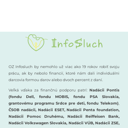
Kompenzačné pomôcky
Podporte nás
Komunikácia a sluch
Rané poradenstvo
Pre odborníkov
OZ Infosluch by nemohlo už viac ako 19 rokov robiť svoju
prácu, ak by nebolo financií, ktoré nám dali individuálni
darcovia formou darov alebo dvoch percent z daní.
Vzdelávanie
Veľká vďaka za finančnú podporu patrí:
Nadácii Pontis
(fondu Dell, fondu MOBIS, fondu PSA Slovakia,
grantovému programu Srdce pre deti, fondu Telekom)
,
ČSOB nadácii, Nadácii ESET, Nadácii Penta foundation,
Nadácii Pomoc Druhému, Nadácii Reiffeisen Bank,
Nadácii Volkswagen Slovakia, Nadácii VÚB, Nadácii ZSE,