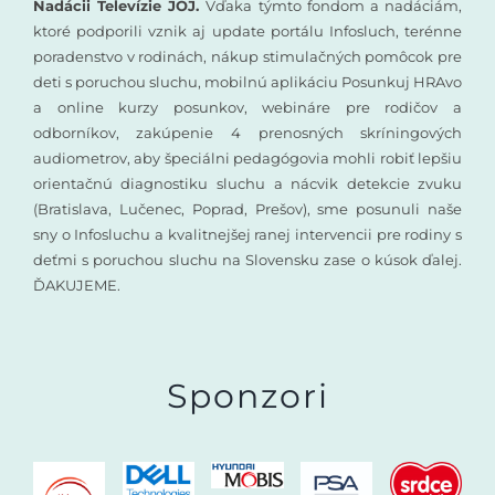
Nadácii Televízie JOJ.
Vďaka týmto fondom a nadáciám,
ktoré podporili vznik aj update portálu Infosluch, terénne
poradenstvo v rodinách, nákup stimulačných pomôcok pre
deti s poruchou sluchu, mobilnú aplikáciu Posunkuj HRAvo
a online kurzy posunkov, webináre pre rodičov a
odborníkov, zakúpenie 4 prenosných skríningových
audiometrov, aby špeciálni pedagógovia mohli robiť lepšiu
orientačnú diagnostiku sluchu a nácvik detekcie zvuku
(Bratislava, Lučenec, Poprad, Prešov), sme posunuli naše
sny o Infosluchu a kvalitnejšej ranej intervencii pre rodiny s
deťmi s poruchou sluchu na Slovensku zase o kúsok ďalej.
ĎAKUJEME.
Sponzori