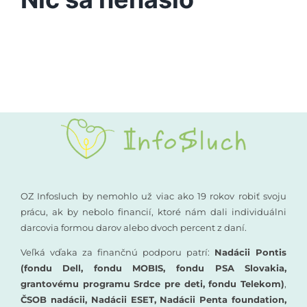
Vyšetrenia sluchu
Podporte nás
Kompenzačné pomôcky
Komunikácia a sluch
Rané poradenstvo
Pre odborníkov
OZ Infosluch by nemohlo už viac ako 19 rokov robiť svoju
prácu, ak by nebolo financií, ktoré nám dali individuálni
darcovia formou darov alebo dvoch percent z daní.
Vzdelávanie
Veľká vďaka za finančnú podporu patrí:
Nadácii Pontis
(fondu Dell, fondu MOBIS, fondu PSA Slovakia,
grantovému programu Srdce pre deti, fondu Telekom)
,
ČSOB nadácii, Nadácii ESET, Nadácii Penta foundation,