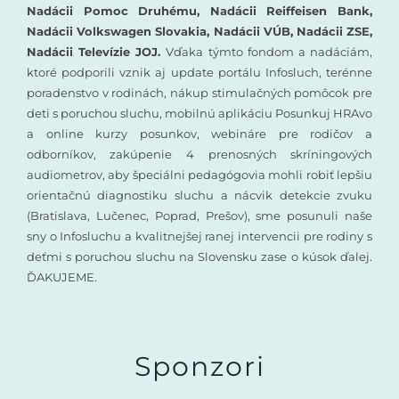
Nadácii Pomoc Druhému, Nadácii Reiffeisen Bank,
Nadácii Volkswagen Slovakia, Nadácii VÚB, Nadácii ZSE,
Nadácii Televízie JOJ.
Vďaka týmto fondom a nadáciám,
ktoré podporili vznik aj update portálu Infosluch, terénne
poradenstvo v rodinách, nákup stimulačných pomôcok pre
deti s poruchou sluchu, mobilnú aplikáciu Posunkuj HRAvo
a online kurzy posunkov, webináre pre rodičov a
odborníkov, zakúpenie 4 prenosných skríningových
audiometrov, aby špeciálni pedagógovia mohli robiť lepšiu
orientačnú diagnostiku sluchu a nácvik detekcie zvuku
(Bratislava, Lučenec, Poprad, Prešov), sme posunuli naše
sny o Infosluchu a kvalitnejšej ranej intervencii pre rodiny s
deťmi s poruchou sluchu na Slovensku zase o kúsok ďalej.
ĎAKUJEME.
Sponzori