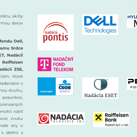
prácu, ak by
formou darov
fondu Dell,
ramu Srdce
ET, Nadácii
Reiffeisen
adácii ZSE,
iám, ktoré
oradenstvo v
hou sluchu,
 posunkov,
prenosných
mohli robiť
ekcie zvuku
 naše sny o
y s deťmi s