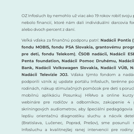
OZ Infosluch by nemohlo už viac ako 19 rokov robiť svoju 
nebolo financií, ktoré nám dali individuálni darcovia 
alebo dvoch percent z daní.
Veľká vďaka za finančnú podporu patrí:
Nadácii Pontis (
fondu MOBIS, fondu PSA Slovakia, grantovému prog
pre deti, fondu Telekom)
,
ČSOB nadácii, Nadácii ES
Penta foundation, Nadácii Pomoc Druhému, Nadácii 
Bank, Nadácii Volkswagen Slovakia, Nadácii VÚB, N
Nadácii Televízie JOJ.
Vďaka týmto fondom a nadác
podporili vznik aj update portálu Infosluch, terénne p
rodinách, nákup stimulačných pomôcok pre deti s poruc
mobilnú aplikáciu Posunkuj HRAvo a online kurzy
webináre pre rodičov a odborníkov, zakúpenie 4 
skríningových audiometrov, aby špeciálni pedagógovia 
lepšiu orientačnú diagnostiku sluchu a nácvik det
(Bratislava, Lučenec, Poprad, Prešov), sme posunuli
Infosluchu a kvalitnejšej ranej intervencii pre rodin