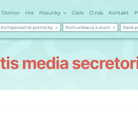
Domov
Hra
Posunky
Ciele
O nás
Kontakt
P
Kompenzačné pomôcky
Komunikácia a sluch
Rané p
itis media secretor