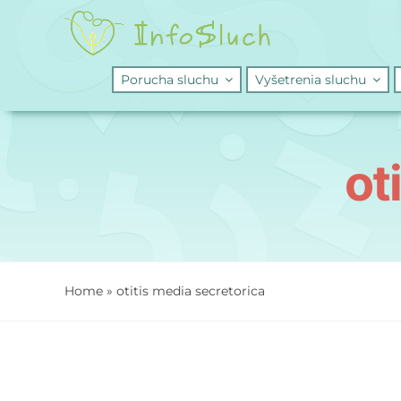
Skip
to
content
Porucha sluchu
Vyšetrenia sluchu
ot
Home
»
otitis media secretorica