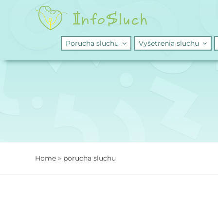
Skip
to
content
Porucha sluchu
Vyšetrenia sluchu
Home
»
porucha sluchu