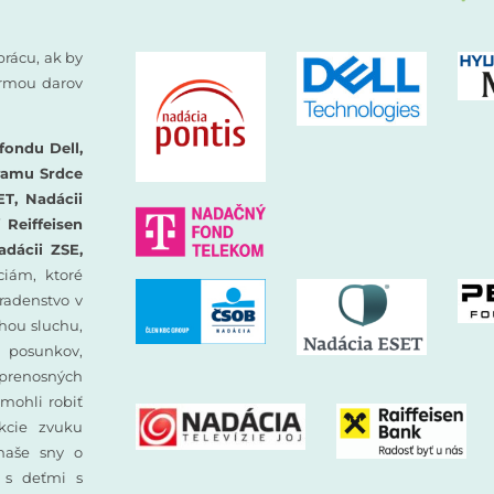
prácu, ak by
formou darov
fondu Dell,
ramu Srdce
ET, Nadácii
Reiffeisen
adácii ZSE,
iám, ktoré
oradenstvo v
hou sluchu,
 posunkov,
prenosných
mohli robiť
ekcie zvuku
 naše sny o
y s deťmi s