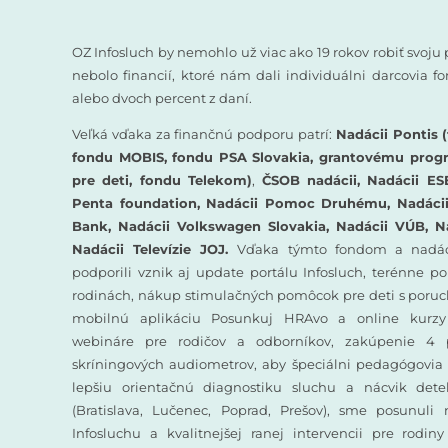
OZ Infosluch by nemohlo už viac ako 19 rokov robiť svoju 
nebolo financií, ktoré nám dali individuálni darcovia 
alebo dvoch percent z daní.
Veľká vďaka za finančnú podporu patrí:
Nadácii Pontis (
fondu MOBIS, fondu PSA Slovakia, grantovému prog
pre deti, fondu Telekom)
,
ČSOB nadácii, Nadácii ES
Penta foundation, Nadácii Pomoc Druhému, Nadácii 
Bank, Nadácii Volkswagen Slovakia, Nadácii VÚB, N
Nadácii Televízie JOJ.
Vďaka týmto fondom a nadác
podporili vznik aj update portálu Infosluch, terénne p
rodinách, nákup stimulačných pomôcok pre deti s poruc
mobilnú aplikáciu Posunkuj HRAvo a online kurzy
webináre pre rodičov a odborníkov, zakúpenie 4 
skríningových audiometrov, aby špeciálni pedagógovia 
lepšiu orientačnú diagnostiku sluchu a nácvik det
(Bratislava, Lučenec, Poprad, Prešov), sme posunuli
Infosluchu a kvalitnejšej ranej intervencii pre rodin