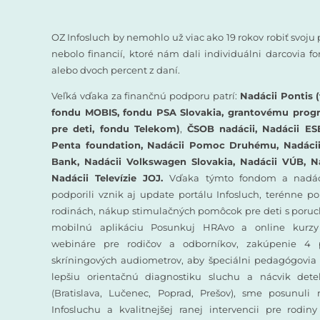
OZ Infosluch by nemohlo už viac ako 19 rokov robiť svoju 
nebolo financií, ktoré nám dali individuálni darcovia 
alebo dvoch percent z daní.
Veľká vďaka za finančnú podporu patrí:
Nadácii Pontis (
fondu MOBIS, fondu PSA Slovakia, grantovému prog
pre deti, fondu Telekom)
,
ČSOB nadácii, Nadácii ES
Penta foundation, Nadácii Pomoc Druhému, Nadácii 
Bank, Nadácii Volkswagen Slovakia, Nadácii VÚB, N
Nadácii Televízie JOJ.
Vďaka týmto fondom a nadác
podporili vznik aj update portálu Infosluch, terénne p
rodinách, nákup stimulačných pomôcok pre deti s poruc
mobilnú aplikáciu Posunkuj HRAvo a online kurzy
webináre pre rodičov a odborníkov, zakúpenie 4 
skríningových audiometrov, aby špeciálni pedagógovia 
lepšiu orientačnú diagnostiku sluchu a nácvik det
(Bratislava, Lučenec, Poprad, Prešov), sme posunuli
Infosluchu a kvalitnejšej ranej intervencii pre rodin