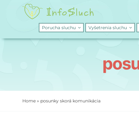
Skip
to
content
Porucha sluchu
Vyšetrenia sluchu
posu
Home
»
posunky skorá komunikácia