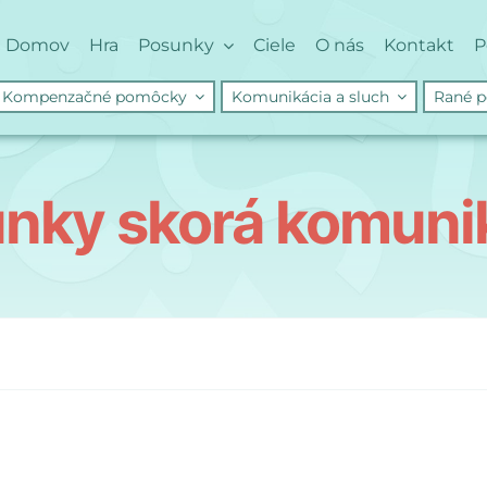
Domov
Hra
Posunky
Ciele
O nás
Kontakt
P
Kompenzačné pomôcky
Komunikácia a sluch
Rané p
nky skorá komuni