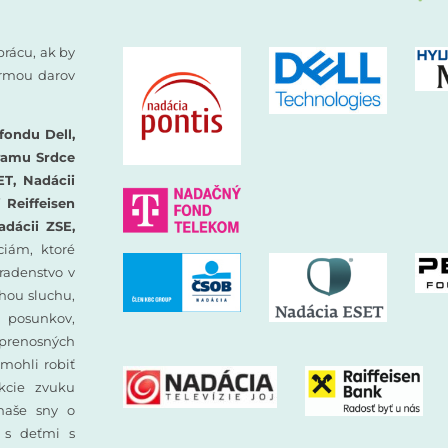
prácu, ak by
formou darov
fondu Dell,
ramu Srdce
ET, Nadácii
Reiffeisen
adácii ZSE,
iám, ktoré
oradenstvo v
hou sluchu,
 posunkov,
prenosných
mohli robiť
ekcie zvuku
 naše sny o
y s deťmi s