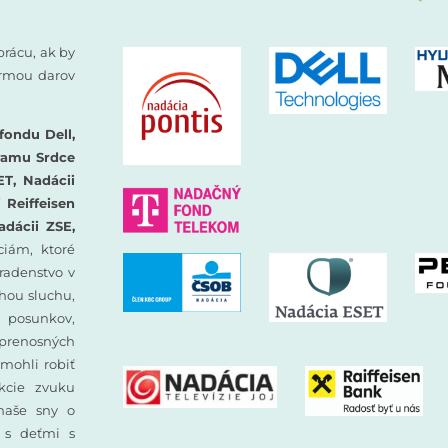
prácu, ak by
formou darov
fondu Dell,
ramu Srdce
ET, Nadácii
Reiffeisen
adácii ZSE,
iám, ktoré
oradenstvo v
hou sluchu,
 posunkov,
prenosných
mohli robiť
ekcie zvuku
 naše sny o
y s deťmi s