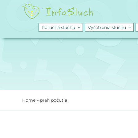
Skip
to
content
Porucha sluchu
Vyšetrenia sluchu
Home
»
prah počutia