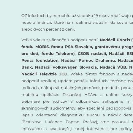
OZ Infosluch by nemohlo už viac ako 19 rokov robiť svoju 
nebolo financií, ktoré nám dali individuálni darcovia 
alebo dvoch percent z daní.
Veľká vďaka za finančnú podporu patrí:
Nadácii Pontis (
fondu MOBIS, fondu PSA Slovakia, grantovému prog
pre deti, fondu Telekom)
,
ČSOB nadácii, Nadácii ES
Penta foundation, Nadácii Pomoc Druhému, Nadácii 
Bank, Nadácii Volkswagen Slovakia, Nadácii VÚB, N
Nadácii Televízie JOJ.
Vďaka týmto fondom a nadác
podporili vznik aj update portálu Infosluch, terénne p
rodinách, nákup stimulačných pomôcok pre deti s poruc
mobilnú aplikáciu Posunkuj HRAvo a online kurzy
webináre pre rodičov a odborníkov, zakúpenie 4 
skríningových audiometrov, aby špeciálni pedagógovia 
lepšiu orientačnú diagnostiku sluchu a nácvik det
(Bratislava, Lučenec, Poprad, Prešov), sme posunuli
Infosluchu a kvalitnejšej ranej intervencii pre rodin