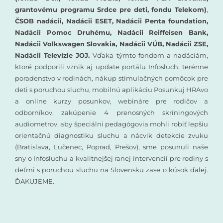
grantovému programu Srdce pre deti, fondu Telekom)
,
ČSOB nadácii, Nadácii ESET, Nadácii Penta foundation,
Nadácii Pomoc Druhému, Nadácii Reiffeisen Bank,
Nadácii Volkswagen Slovakia, Nadácii VÚB, Nadácii ZSE,
Nadácii Televízie JOJ.
Vďaka týmto fondom a nadáciám,
ktoré podporili vznik aj update portálu Infosluch, terénne
poradenstvo v rodinách, nákup stimulačných pomôcok pre
deti s poruchou sluchu, mobilnú aplikáciu Posunkuj HRAvo
a online kurzy posunkov, webináre pre rodičov a
odborníkov, zakúpenie 4 prenosných skríningových
audiometrov, aby špeciálni pedagógovia mohli robiť lepšiu
orientačnú diagnostiku sluchu a nácvik detekcie zvuku
(Bratislava, Lučenec, Poprad, Prešov), sme posunuli naše
sny o Infosluchu a kvalitnejšej ranej intervencii pre rodiny s
deťmi s poruchou sluchu na Slovensku zase o kúsok ďalej.
ĎAKUJEME.