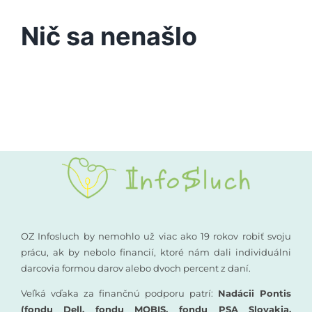
Podporte nás
Nič sa nenašlo
Vyšetrenia sluchu
Kompenzačné pomôcky
Komunikácia a sluch
Rané poradenstvo
Pre odborníkov
OZ Infosluch by nemohlo už viac ako 19 rokov robiť svoju
prácu, ak by nebolo financií, ktoré nám dali individuálni
darcovia formou darov alebo dvoch percent z daní.
Vzdelávanie
Veľká vďaka za finančnú podporu patrí:
Nadácii Pontis
(fondu Dell, fondu MOBIS, fondu PSA Slovakia,