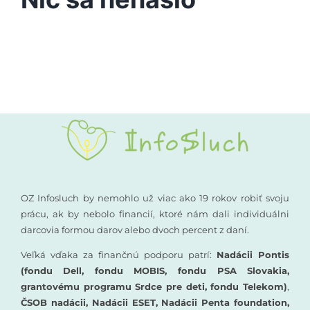
Vyšetrenia sluchu
Podporte nás
Kompenzačné pomôcky
Komunikácia a sluch
Rané poradenstvo
Pre odborníkov
OZ Infosluch by nemohlo už viac ako 19 rokov robiť svoju
prácu, ak by nebolo financií, ktoré nám dali individuálni
darcovia formou darov alebo dvoch percent z daní.
Vzdelávanie
Veľká vďaka za finančnú podporu patrí:
Nadácii Pontis
(fondu Dell, fondu MOBIS, fondu PSA Slovakia,
grantovému programu Srdce pre deti, fondu Telekom)
,
ČSOB nadácii, Nadácii ESET, Nadácii Penta foundation,