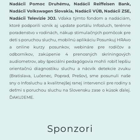
Nadácii Pomoc Druhému, Nadácii Reiffeisen Bank,
Nadácii Volkswagen Slovakia, Nadácii VÚB, Nadácii ZSE,
Nadácii Televízie JOJ.
Vďaka týmto fondom a nadáciám,
ktoré podporili vznik aj update portálu Infosluch, terénne
poradenstvo v rodinách, nákup stimulačných pomôcok pre
deti s poruchou sluchu, mobilnú aplikáciu Posunkuj HRAvo
a online kurzy posunkov, webináre pre rodičov a
odborníkov, zakúpenie 4 prenosných skríningových
audiometrov, aby špeciálni pedagógovia mohli robiť lepšiu
orientačnú diagnostiku sluchu a nácvik detekcie zvuku
(Bratislava, Lučenec, Poprad, Prešov), sme posunuli naše
sny o Infosluchu a kvalitnejšej ranej intervencii pre rodiny s
deťmi s poruchou sluchu na Slovensku zase o kúsok ďalej.
ĎAKUJEME.
Sponzori