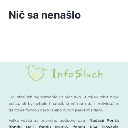
Podporte nás
Nič sa nenašlo
Vyšetrenia sluchu
Kompenzačné pomôcky
Komunikácia a sluch
Rané poradenstvo
Pre odborníkov
OZ Infosluch by nemohlo už viac ako 19 rokov robiť svoju
prácu, ak by nebolo financií, ktoré nám dali individuálni
darcovia formou darov alebo dvoch percent z daní.
Vzdelávanie
Veľká vďaka za finančnú podporu patrí:
Nadácii Pontis
(fondu Dell, fondu MOBIS, fondu PSA Slovakia,