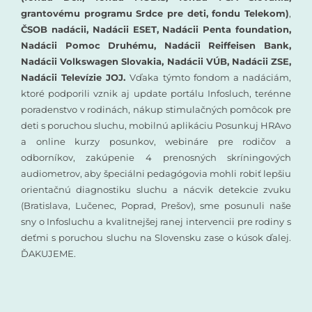
grantovému programu Srdce pre deti, fondu Telekom)
,
ČSOB nadácii, Nadácii ESET, Nadácii Penta foundation,
Nadácii Pomoc Druhému, Nadácii Reiffeisen Bank,
Nadácii Volkswagen Slovakia, Nadácii VÚB, Nadácii ZSE,
Nadácii Televízie JOJ.
Vďaka týmto fondom a nadáciám,
ktoré podporili vznik aj update portálu Infosluch, terénne
poradenstvo v rodinách, nákup stimulačných pomôcok pre
deti s poruchou sluchu, mobilnú aplikáciu Posunkuj HRAvo
a online kurzy posunkov, webináre pre rodičov a
odborníkov, zakúpenie 4 prenosných skríningových
audiometrov, aby špeciálni pedagógovia mohli robiť lepšiu
orientačnú diagnostiku sluchu a nácvik detekcie zvuku
(Bratislava, Lučenec, Poprad, Prešov), sme posunuli naše
sny o Infosluchu a kvalitnejšej ranej intervencii pre rodiny s
deťmi s poruchou sluchu na Slovensku zase o kúsok ďalej.
ĎAKUJEME.