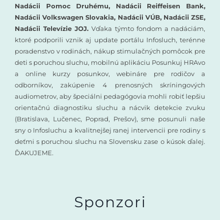
Nadácii Pomoc Druhému, Nadácii Reiffeisen Bank,
Nadácii Volkswagen Slovakia, Nadácii VÚB, Nadácii ZSE,
Nadácii Televízie JOJ.
Vďaka týmto fondom a nadáciám,
ktoré podporili vznik aj update portálu Infosluch, terénne
poradenstvo v rodinách, nákup stimulačných pomôcok pre
deti s poruchou sluchu, mobilnú aplikáciu Posunkuj HRAvo
a online kurzy posunkov, webináre pre rodičov a
odborníkov, zakúpenie 4 prenosných skríningových
audiometrov, aby špeciálni pedagógovia mohli robiť lepšiu
orientačnú diagnostiku sluchu a nácvik detekcie zvuku
(Bratislava, Lučenec, Poprad, Prešov), sme posunuli naše
sny o Infosluchu a kvalitnejšej ranej intervencii pre rodiny s
deťmi s poruchou sluchu na Slovensku zase o kúsok ďalej.
ĎAKUJEME.
Sponzori