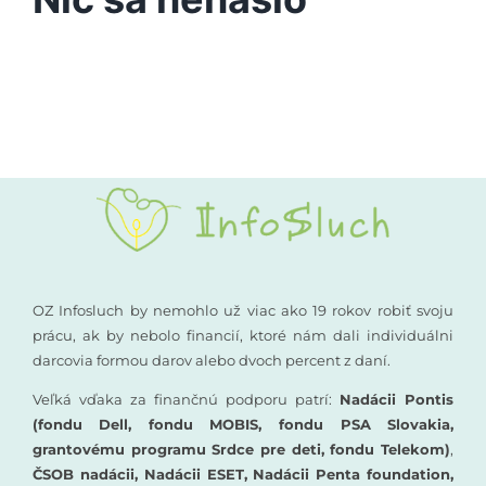
Vyšetrenia sluchu
Podporte nás
Kompenzačné pomôcky
Komunikácia a sluch
Rané poradenstvo
Pre odborníkov
OZ Infosluch by nemohlo už viac ako 19 rokov robiť svoju
prácu, ak by nebolo financií, ktoré nám dali individuálni
darcovia formou darov alebo dvoch percent z daní.
Vzdelávanie
Veľká vďaka za finančnú podporu patrí:
Nadácii Pontis
(fondu Dell, fondu MOBIS, fondu PSA Slovakia,
grantovému programu Srdce pre deti, fondu Telekom)
,
ČSOB nadácii, Nadácii ESET, Nadácii Penta foundation,