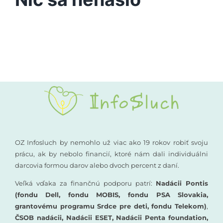
Vyšetrenia sluchu
Podporte nás
Kompenzačné pomôcky
Komunikácia a sluch
Rané poradenstvo
Pre odborníkov
OZ Infosluch by nemohlo už viac ako 19 rokov robiť svoju
prácu, ak by nebolo financií, ktoré nám dali individuálni
darcovia formou darov alebo dvoch percent z daní.
Vzdelávanie
Veľká vďaka za finančnú podporu patrí:
Nadácii Pontis
(fondu Dell, fondu MOBIS, fondu PSA Slovakia,
grantovému programu Srdce pre deti, fondu Telekom)
,
ČSOB nadácii, Nadácii ESET, Nadácii Penta foundation,