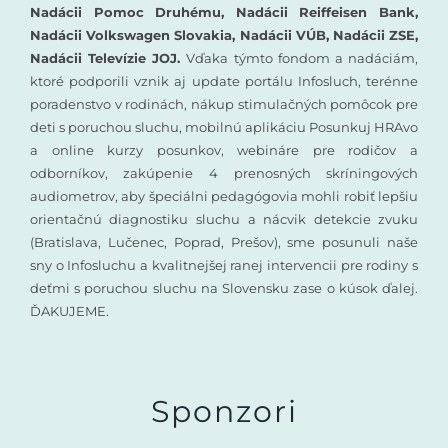
Nadácii Pomoc Druhému, Nadácii Reiffeisen Bank,
Nadácii Volkswagen Slovakia, Nadácii VÚB, Nadácii ZSE,
Nadácii Televízie JOJ.
Vďaka týmto fondom a nadáciám,
ktoré podporili vznik aj update portálu Infosluch, terénne
poradenstvo v rodinách, nákup stimulačných pomôcok pre
deti s poruchou sluchu, mobilnú aplikáciu Posunkuj HRAvo
a online kurzy posunkov, webináre pre rodičov a
odborníkov, zakúpenie 4 prenosných skríningových
audiometrov, aby špeciálni pedagógovia mohli robiť lepšiu
orientačnú diagnostiku sluchu a nácvik detekcie zvuku
(Bratislava, Lučenec, Poprad, Prešov), sme posunuli naše
sny o Infosluchu a kvalitnejšej ranej intervencii pre rodiny s
deťmi s poruchou sluchu na Slovensku zase o kúsok ďalej.
ĎAKUJEME.
Sponzori