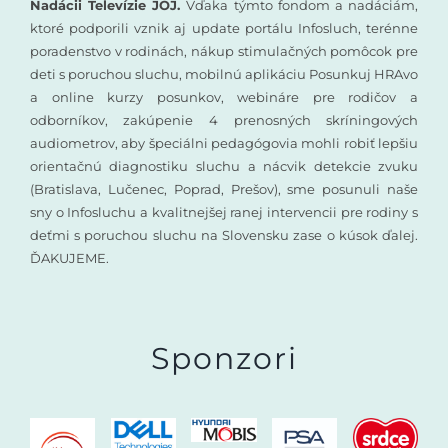
Nadácii Televízie JOJ.
Vďaka týmto fondom a nadáciám,
ktoré podporili vznik aj update portálu Infosluch, terénne
poradenstvo v rodinách, nákup stimulačných pomôcok pre
deti s poruchou sluchu, mobilnú aplikáciu Posunkuj HRAvo
a online kurzy posunkov, webináre pre rodičov a
odborníkov, zakúpenie 4 prenosných skríningových
audiometrov, aby špeciálni pedagógovia mohli robiť lepšiu
orientačnú diagnostiku sluchu a nácvik detekcie zvuku
(Bratislava, Lučenec, Poprad, Prešov), sme posunuli naše
sny o Infosluchu a kvalitnejšej ranej intervencii pre rodiny s
deťmi s poruchou sluchu na Slovensku zase o kúsok ďalej.
ĎAKUJEME.
Sponzori