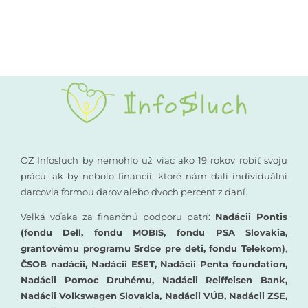
Kompenzačné pomôcky
Podporte nás
Komunikácia a sluch
Rané poradenstvo
Pre odborníkov
OZ Infosluch by nemohlo už viac ako 19 rokov robiť svoju
prácu, ak by nebolo financií, ktoré nám dali individuálni
darcovia formou darov alebo dvoch percent z daní.
Vzdelávanie
Veľká vďaka za finančnú podporu patrí:
Nadácii Pontis
(fondu Dell, fondu MOBIS, fondu PSA Slovakia,
grantovému programu Srdce pre deti, fondu Telekom)
,
ČSOB nadácii, Nadácii ESET, Nadácii Penta foundation,
Nadácii Pomoc Druhému, Nadácii Reiffeisen Bank,
Nadácii Volkswagen Slovakia, Nadácii VÚB, Nadácii ZSE,