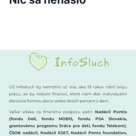
Vyšetrenia sluchu
Podporte nás
Kompenzačné pomôcky
Komunikácia a sluch
Rané poradenstvo
Pre odborníkov
OZ Infosluch by nemohlo už viac ako 19 rokov robiť svoju
prácu, ak by nebolo financií, ktoré nám dali individuálni
darcovia formou darov alebo dvoch percent z daní.
Vzdelávanie
Veľká vďaka za finančnú podporu patrí:
Nadácii Pontis
(fondu Dell, fondu MOBIS, fondu PSA Slovakia,
grantovému programu Srdce pre deti, fondu Telekom)
,
ČSOB nadácii, Nadácii ESET, Nadácii Penta foundation,