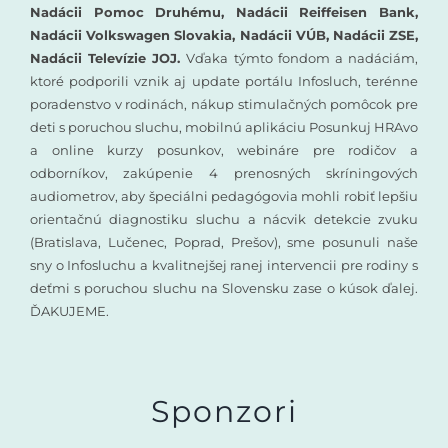
Nadácii Pomoc Druhému, Nadácii Reiffeisen Bank,
Nadácii Volkswagen Slovakia, Nadácii VÚB, Nadácii ZSE,
Nadácii Televízie JOJ.
Vďaka týmto fondom a nadáciám,
ktoré podporili vznik aj update portálu Infosluch, terénne
poradenstvo v rodinách, nákup stimulačných pomôcok pre
deti s poruchou sluchu, mobilnú aplikáciu Posunkuj HRAvo
a online kurzy posunkov, webináre pre rodičov a
odborníkov, zakúpenie 4 prenosných skríningových
audiometrov, aby špeciálni pedagógovia mohli robiť lepšiu
orientačnú diagnostiku sluchu a nácvik detekcie zvuku
(Bratislava, Lučenec, Poprad, Prešov), sme posunuli naše
sny o Infosluchu a kvalitnejšej ranej intervencii pre rodiny s
deťmi s poruchou sluchu na Slovensku zase o kúsok ďalej.
ĎAKUJEME.
Sponzori