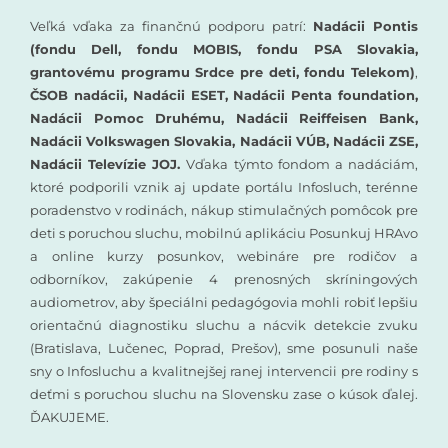
Veľká vďaka za finančnú podporu patrí:
Nadácii Pontis
(fondu Dell, fondu MOBIS, fondu PSA Slovakia,
grantovému programu Srdce pre deti, fondu Telekom)
,
ČSOB nadácii, Nadácii ESET, Nadácii Penta foundation,
Nadácii Pomoc Druhému, Nadácii Reiffeisen Bank,
Nadácii Volkswagen Slovakia, Nadácii VÚB, Nadácii ZSE,
Nadácii Televízie JOJ.
Vďaka týmto fondom a nadáciám,
ktoré podporili vznik aj update portálu Infosluch, terénne
poradenstvo v rodinách, nákup stimulačných pomôcok pre
deti s poruchou sluchu, mobilnú aplikáciu Posunkuj HRAvo
a online kurzy posunkov, webináre pre rodičov a
odborníkov, zakúpenie 4 prenosných skríningových
audiometrov, aby špeciálni pedagógovia mohli robiť lepšiu
orientačnú diagnostiku sluchu a nácvik detekcie zvuku
(Bratislava, Lučenec, Poprad, Prešov), sme posunuli naše
sny o Infosluchu a kvalitnejšej ranej intervencii pre rodiny s
deťmi s poruchou sluchu na Slovensku zase o kúsok ďalej.
ĎAKUJEME.