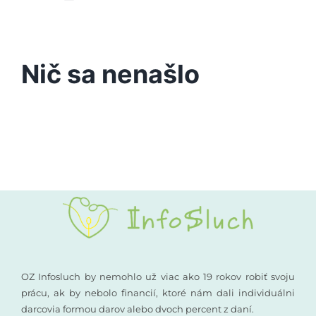
Toggle
Navigation
Podporte nás
Porucha sluchu
Nič sa nenašlo
Vyšetrenia sluchu
Kompenzačné pomôcky
Komunikácia a sluch
Rané poradenstvo
Pre odborníkov
OZ Infosluch by nemohlo už viac ako 19 rokov robiť svoju
prácu, ak by nebolo financií, ktoré nám dali individuálni
darcovia formou darov alebo dvoch percent z daní.
Vzdelávanie