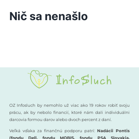
Podporte nás
Nič sa nenašlo
Vyšetrenia sluchu
Kompenzačné pomôcky
Komunikácia a sluch
Rané poradenstvo
Pre odborníkov
OZ Infosluch by nemohlo už viac ako 19 rokov robiť svoju
prácu, ak by nebolo financií, ktoré nám dali individuálni
darcovia formou darov alebo dvoch percent z daní.
Vzdelávanie
Veľká vďaka za finančnú podporu patrí:
Nadácii Pontis
(fondu Dell, fondu MOBIS, fondu PSA Slovakia,