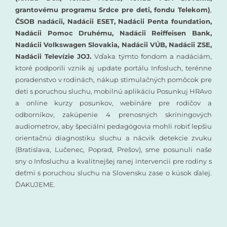
grantovému programu Srdce pre deti, fondu Telekom)
,
ČSOB nadácii, Nadácii ESET, Nadácii Penta foundation,
Nadácii Pomoc Druhému, Nadácii Reiffeisen Bank,
Nadácii Volkswagen Slovakia, Nadácii VÚB, Nadácii ZSE,
Nadácii Televízie JOJ.
Vďaka týmto fondom a nadáciám,
ktoré podporili vznik aj update portálu Infosluch, terénne
poradenstvo v rodinách, nákup stimulačných pomôcok pre
deti s poruchou sluchu, mobilnú aplikáciu Posunkuj HRAvo
a online kurzy posunkov, webináre pre rodičov a
odborníkov, zakúpenie 4 prenosných skríningových
audiometrov, aby špeciálni pedagógovia mohli robiť lepšiu
orientačnú diagnostiku sluchu a nácvik detekcie zvuku
(Bratislava, Lučenec, Poprad, Prešov), sme posunuli naše
sny o Infosluchu a kvalitnejšej ranej intervencii pre rodiny s
deťmi s poruchou sluchu na Slovensku zase o kúsok ďalej.
ĎAKUJEME.