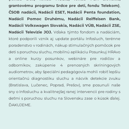
grantovému programu Srdce pre deti, fondu Telekom)
,
ČSOB nadácii, Nadácii ESET, Nadácii Penta foundation,
Nadácii Pomoc Druhému, Nadácii Reiffeisen Bank,
Nadácii Volkswagen Slovakia, Nadácii VÚB, Nadácii ZSE,
Nadácii Televízie JOJ.
Vďaka týmto fondom a nadáciám,
ktoré podporili vznik aj update portálu Infosluch, terénne
poradenstvo v rodinách, nákup stimulačných pomôcok pre
deti s poruchou sluchu, mobilnú aplikáciu Posunkuj HRAvo
a online kurzy posunkov, webináre pre rodičov a
odborníkov, zakúpenie 4 prenosných skríningových
audiometrov, aby špeciálni pedagógovia mohli robiť lepšiu
orientačnú diagnostiku sluchu a nácvik detekcie zvuku
(Bratislava, Lučenec, Poprad, Prešov), sme posunuli naše
sny o Infosluchu a kvalitnejšej ranej intervencii pre rodiny s
deťmi s poruchou sluchu na Slovensku zase o kúsok ďalej.
ĎAKUJEME.