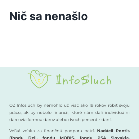
Podporte nás
Nič sa nenašlo
Vyšetrenia sluchu
Kompenzačné pomôcky
Komunikácia a sluch
Rané poradenstvo
Pre odborníkov
OZ Infosluch by nemohlo už viac ako 19 rokov robiť svoju
prácu, ak by nebolo financií, ktoré nám dali individuálni
darcovia formou darov alebo dvoch percent z daní.
Vzdelávanie
Veľká vďaka za finančnú podporu patrí:
Nadácii Pontis
(fondu Dell, fondu MOBIS, fondu PSA Slovakia,