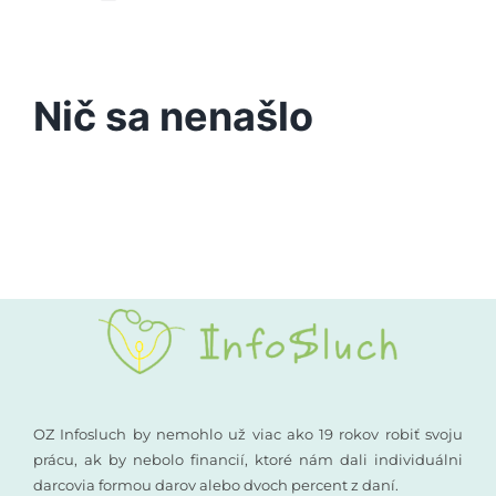
Toggle
Navigation
Podporte nás
Porucha sluchu
Nič sa nenašlo
Vyšetrenia sluchu
Kompenzačné pomôcky
Komunikácia a sluch
Rané poradenstvo
Pre odborníkov
OZ Infosluch by nemohlo už viac ako 19 rokov robiť svoju
prácu, ak by nebolo financií, ktoré nám dali individuálni
darcovia formou darov alebo dvoch percent z daní.
Vzdelávanie