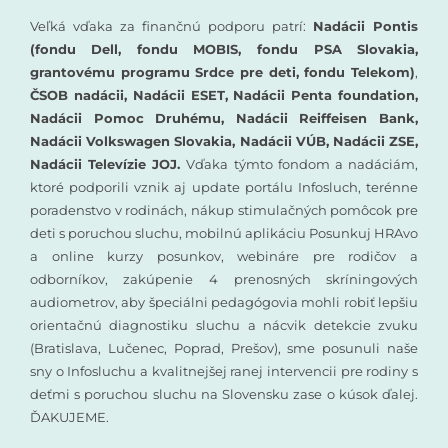
Veľká vďaka za finančnú podporu patrí:
Nadácii Pontis
(fondu Dell, fondu MOBIS, fondu PSA Slovakia,
grantovému programu Srdce pre deti, fondu Telekom)
,
ČSOB nadácii, Nadácii ESET, Nadácii Penta foundation,
Nadácii Pomoc Druhému, Nadácii Reiffeisen Bank,
Nadácii Volkswagen Slovakia, Nadácii VÚB, Nadácii ZSE,
Nadácii Televízie JOJ.
Vďaka týmto fondom a nadáciám,
ktoré podporili vznik aj update portálu Infosluch, terénne
poradenstvo v rodinách, nákup stimulačných pomôcok pre
deti s poruchou sluchu, mobilnú aplikáciu Posunkuj HRAvo
a online kurzy posunkov, webináre pre rodičov a
odborníkov, zakúpenie 4 prenosných skríningových
audiometrov, aby špeciálni pedagógovia mohli robiť lepšiu
orientačnú diagnostiku sluchu a nácvik detekcie zvuku
(Bratislava, Lučenec, Poprad, Prešov), sme posunuli naše
sny o Infosluchu a kvalitnejšej ranej intervencii pre rodiny s
deťmi s poruchou sluchu na Slovensku zase o kúsok ďalej.
ĎAKUJEME.