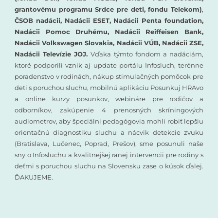
grantovému programu Srdce pre deti, fondu Telekom)
,
ČSOB nadácii, Nadácii ESET, Nadácii Penta foundation,
Nadácii Pomoc Druhému, Nadácii Reiffeisen Bank,
Nadácii Volkswagen Slovakia, Nadácii VÚB, Nadácii ZSE,
Nadácii Televízie JOJ.
Vďaka týmto fondom a nadáciám,
ktoré podporili vznik aj update portálu Infosluch, terénne
poradenstvo v rodinách, nákup stimulačných pomôcok pre
deti s poruchou sluchu, mobilnú aplikáciu Posunkuj HRAvo
a online kurzy posunkov, webináre pre rodičov a
odborníkov, zakúpenie 4 prenosných skríningových
audiometrov, aby špeciálni pedagógovia mohli robiť lepšiu
orientačnú diagnostiku sluchu a nácvik detekcie zvuku
(Bratislava, Lučenec, Poprad, Prešov), sme posunuli naše
sny o Infosluchu a kvalitnejšej ranej intervencii pre rodiny s
deťmi s poruchou sluchu na Slovensku zase o kúsok ďalej.
ĎAKUJEME.