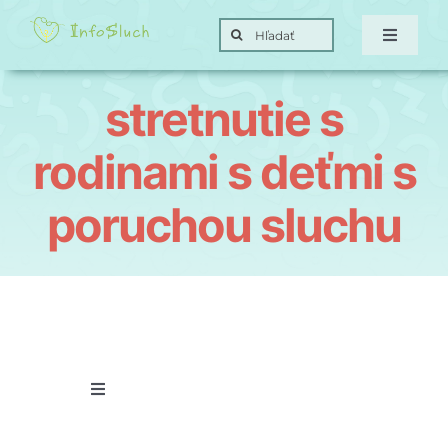
Skip
Search
to
Toggle
for:
Navigat
content
Domov
stretnutie s
Hra
rodinami s deťmi s
poruchou sluchu
Posunky
Ciele
O nás
Toggle
Navigation
Kontakt
Porucha sluchu