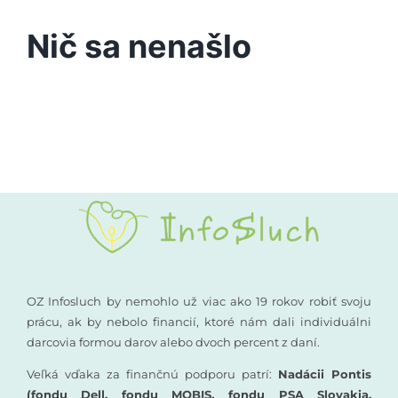
Podporte nás
Nič sa nenašlo
Vyšetrenia sluchu
Kompenzačné pomôcky
Komunikácia a sluch
Rané poradenstvo
Pre odborníkov
OZ Infosluch by nemohlo už viac ako 19 rokov robiť svoju
prácu, ak by nebolo financií, ktoré nám dali individuálni
darcovia formou darov alebo dvoch percent z daní.
Vzdelávanie
Veľká vďaka za finančnú podporu patrí:
Nadácii Pontis
(fondu Dell, fondu MOBIS, fondu PSA Slovakia,