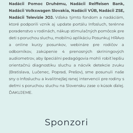
Nadácii Pomoc Druhému, Nadácii Reiffeisen Bank,
Nadácii Volkswagen Slovakia, Nadácii VÚB, Nadácii ZSE,
Nadácii Televízie JOJ.
Vďaka týmto fondom a nadáciám,
ktoré podporili vznik aj update portálu Infosluch, terénne
poradenstvo v rodinách, nákup stimulačných pomôcok pre
deti s poruchou sluchu, mobilnú aplikáciu Posunkuj HRAvo
a online kurzy posunkov, webináre pre rodičov a
odborníkov, zakúpenie 4 prenosných skríningových
audiometrov, aby špeciálni pedagógovia mohli robiť lepšiu
orientačnú diagnostiku sluchu a nácvik detekcie zvuku
(Bratislava, Lučenec, Poprad, Prešov), sme posunuli naše
sny o Infosluchu a kvalitnejšej ranej intervencii pre rodiny s
deťmi s poruchou sluchu na Slovensku zase o kúsok ďalej.
ĎAKUJEME.
Sponzori