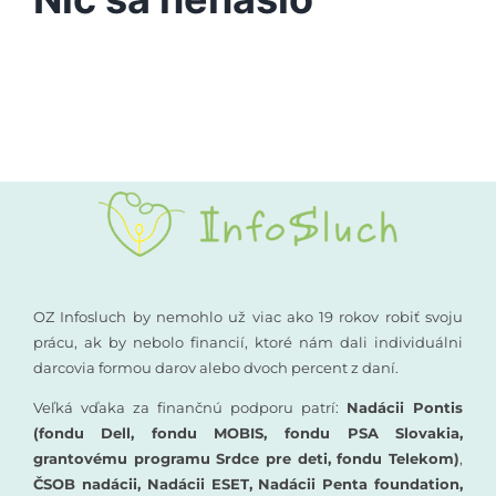
Vyšetrenia sluchu
Podporte nás
Kompenzačné pomôcky
Komunikácia a sluch
Rané poradenstvo
Pre odborníkov
OZ Infosluch by nemohlo už viac ako 19 rokov robiť svoju
prácu, ak by nebolo financií, ktoré nám dali individuálni
darcovia formou darov alebo dvoch percent z daní.
Vzdelávanie
Veľká vďaka za finančnú podporu patrí:
Nadácii Pontis
(fondu Dell, fondu MOBIS, fondu PSA Slovakia,
grantovému programu Srdce pre deti, fondu Telekom)
,
ČSOB nadácii, Nadácii ESET, Nadácii Penta foundation,