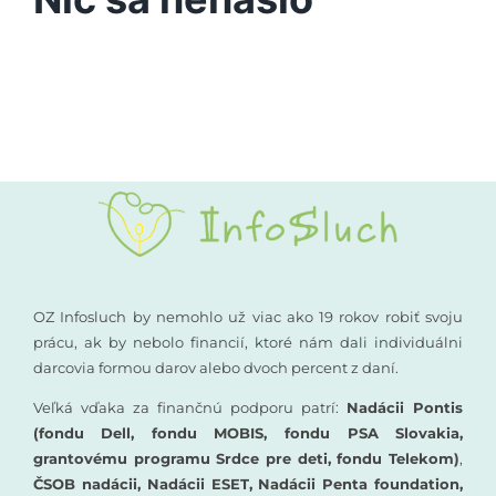
Vyšetrenia sluchu
Podporte nás
Kompenzačné pomôcky
Komunikácia a sluch
Rané poradenstvo
Pre odborníkov
OZ Infosluch by nemohlo už viac ako 19 rokov robiť svoju
prácu, ak by nebolo financií, ktoré nám dali individuálni
darcovia formou darov alebo dvoch percent z daní.
Vzdelávanie
Veľká vďaka za finančnú podporu patrí:
Nadácii Pontis
(fondu Dell, fondu MOBIS, fondu PSA Slovakia,
grantovému programu Srdce pre deti, fondu Telekom)
,
ČSOB nadácii, Nadácii ESET, Nadácii Penta foundation,