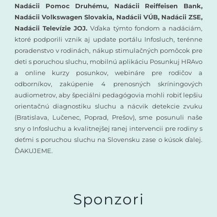
Nadácii Pomoc Druhému, Nadácii Reiffeisen Bank,
Nadácii Volkswagen Slovakia, Nadácii VÚB, Nadácii ZSE,
Nadácii Televízie JOJ.
Vďaka týmto fondom a nadáciám,
ktoré podporili vznik aj update portálu Infosluch, terénne
poradenstvo v rodinách, nákup stimulačných pomôcok pre
deti s poruchou sluchu, mobilnú aplikáciu Posunkuj HRAvo
a online kurzy posunkov, webináre pre rodičov a
odborníkov, zakúpenie 4 prenosných skríningových
audiometrov, aby špeciálni pedagógovia mohli robiť lepšiu
orientačnú diagnostiku sluchu a nácvik detekcie zvuku
(Bratislava, Lučenec, Poprad, Prešov), sme posunuli naše
sny o Infosluchu a kvalitnejšej ranej intervencii pre rodiny s
deťmi s poruchou sluchu na Slovensku zase o kúsok ďalej.
ĎAKUJEME.
Sponzori