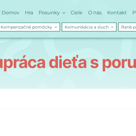
Domov
Hra
Posunky
Ciele
O nás
Kontakt
P
Kompenzačné pomôcky
Komunikácia a sluch
Rané p
upráca dieťa s por