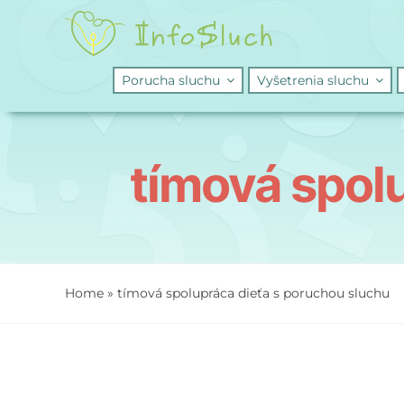
Skip
to
content
Porucha sluchu
Vyšetrenia sluchu
tímová spol
Home
»
tímová spolupráca dieťa s poruchou sluchu