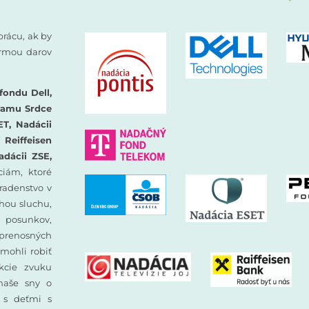
prácu, ak by
formou darov
fondu Dell,
ramu Srdce
ET, Nadácii
Reiffeisen
adácii ZSE,
iám, ktoré
oradenstvo v
hou sluchu,
 posunkov,
prenosných
mohli robiť
ekcie zvuku
 naše sny o
y s deťmi s