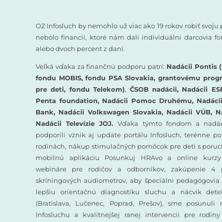
OZ Infosluch by nemohlo už viac ako 19 rokov robiť svoju 
nebolo financií, ktoré nám dali individuálni darcovia 
alebo dvoch percent z daní.
Veľká vďaka za finančnú podporu patrí:
Nadácii Pontis (
fondu MOBIS, fondu PSA Slovakia, grantovému prog
pre deti, fondu Telekom)
,
ČSOB nadácii, Nadácii ES
Penta foundation, Nadácii Pomoc Druhému, Nadácii 
Bank, Nadácii Volkswagen Slovakia, Nadácii VÚB, N
Nadácii Televízie JOJ.
Vďaka týmto fondom a nadác
podporili vznik aj update portálu Infosluch, terénne p
rodinách, nákup stimulačných pomôcok pre deti s poruc
mobilnú aplikáciu Posunkuj HRAvo a online kurzy
webináre pre rodičov a odborníkov, zakúpenie 4 
skríningových audiometrov, aby špeciálni pedagógovia 
lepšiu orientačnú diagnostiku sluchu a nácvik det
(Bratislava, Lučenec, Poprad, Prešov), sme posunuli
Infosluchu a kvalitnejšej ranej intervencii pre rodin