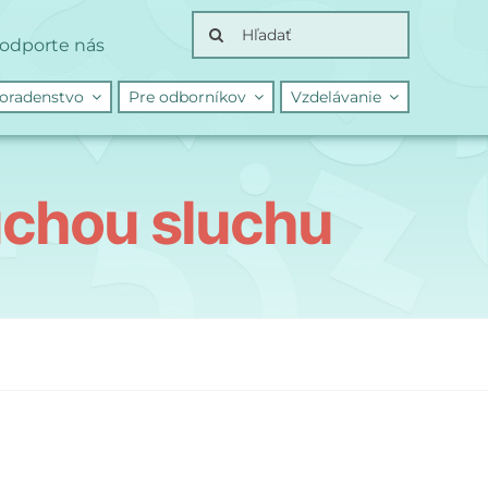
Search
odporte nás
for:
oradenstvo
Pre odborníkov
Vzdelávanie
uchou sluchu