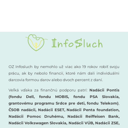
Kompenzačné pomôcky
Podporte nás
Komunikácia a sluch
Rané poradenstvo
Pre odborníkov
OZ Infosluch by nemohlo už viac ako 19 rokov robiť svoju
prácu, ak by nebolo financií, ktoré nám dali individuálni
darcovia formou darov alebo dvoch percent z daní.
Vzdelávanie
Veľká vďaka za finančnú podporu patrí:
Nadácii Pontis
(fondu Dell, fondu MOBIS, fondu PSA Slovakia,
grantovému programu Srdce pre deti, fondu Telekom)
,
ČSOB nadácii, Nadácii ESET, Nadácii Penta foundation,
Nadácii Pomoc Druhému, Nadácii Reiffeisen Bank,
Nadácii Volkswagen Slovakia, Nadácii VÚB, Nadácii ZSE,