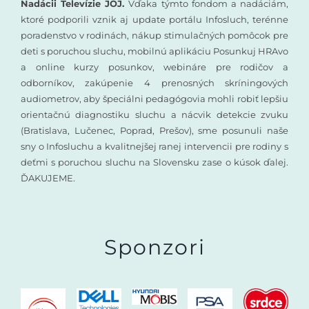
Nadácii Televízie JOJ.
Vďaka týmto fondom a nadáciám,
ktoré podporili vznik aj update portálu Infosluch, terénne
poradenstvo v rodinách, nákup stimulačných pomôcok pre
deti s poruchou sluchu, mobilnú aplikáciu Posunkuj HRAvo
a online kurzy posunkov, webináre pre rodičov a
odborníkov, zakúpenie 4 prenosných skríningových
audiometrov, aby špeciálni pedagógovia mohli robiť lepšiu
orientačnú diagnostiku sluchu a nácvik detekcie zvuku
(Bratislava, Lučenec, Poprad, Prešov), sme posunuli naše
sny o Infosluchu a kvalitnejšej ranej intervencii pre rodiny s
deťmi s poruchou sluchu na Slovensku zase o kúsok ďalej.
ĎAKUJEME.
Sponzori