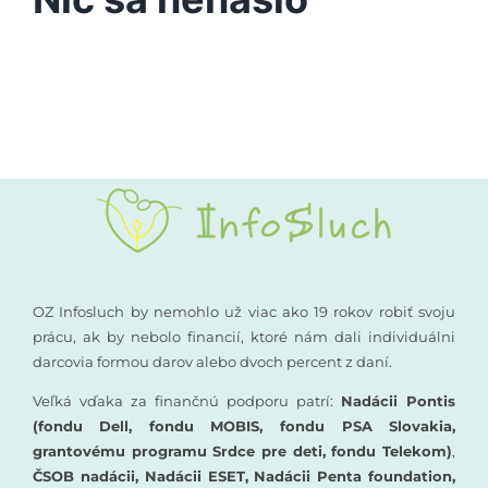
Vyšetrenia sluchu
Podporte nás
Kompenzačné pomôcky
Komunikácia a sluch
Rané poradenstvo
Pre odborníkov
OZ Infosluch by nemohlo už viac ako 19 rokov robiť svoju
prácu, ak by nebolo financií, ktoré nám dali individuálni
darcovia formou darov alebo dvoch percent z daní.
Vzdelávanie
Veľká vďaka za finančnú podporu patrí:
Nadácii Pontis
(fondu Dell, fondu MOBIS, fondu PSA Slovakia,
grantovému programu Srdce pre deti, fondu Telekom)
,
ČSOB nadácii, Nadácii ESET, Nadácii Penta foundation,