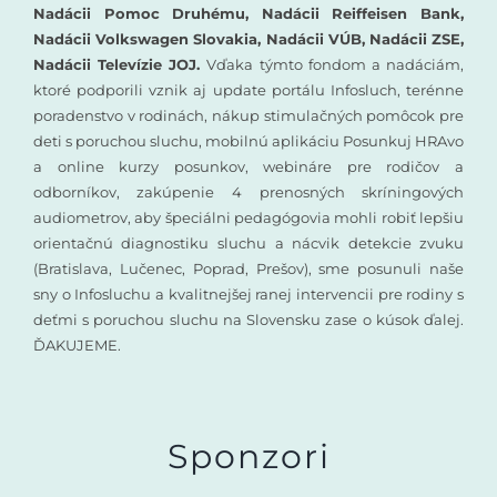
Nadácii Pomoc Druhému, Nadácii Reiffeisen Bank,
Nadácii Volkswagen Slovakia, Nadácii VÚB, Nadácii ZSE,
Nadácii Televízie JOJ.
Vďaka týmto fondom a nadáciám,
ktoré podporili vznik aj update portálu Infosluch, terénne
poradenstvo v rodinách, nákup stimulačných pomôcok pre
deti s poruchou sluchu, mobilnú aplikáciu Posunkuj HRAvo
a online kurzy posunkov, webináre pre rodičov a
odborníkov, zakúpenie 4 prenosných skríningových
audiometrov, aby špeciálni pedagógovia mohli robiť lepšiu
orientačnú diagnostiku sluchu a nácvik detekcie zvuku
(Bratislava, Lučenec, Poprad, Prešov), sme posunuli naše
sny o Infosluchu a kvalitnejšej ranej intervencii pre rodiny s
deťmi s poruchou sluchu na Slovensku zase o kúsok ďalej.
ĎAKUJEME.
Sponzori