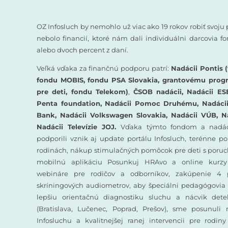
OZ Infosluch by nemohlo už viac ako 19 rokov robiť svoju 
nebolo financií, ktoré nám dali individuálni darcovia 
alebo dvoch percent z daní.
Veľká vďaka za finančnú podporu patrí:
Nadácii Pontis (
fondu MOBIS, fondu PSA Slovakia, grantovému prog
pre deti, fondu Telekom)
,
ČSOB nadácii, Nadácii ES
Penta foundation, Nadácii Pomoc Druhému, Nadácii 
Bank, Nadácii Volkswagen Slovakia, Nadácii VÚB, N
Nadácii Televízie JOJ.
Vďaka týmto fondom a nadác
podporili vznik aj update portálu Infosluch, terénne p
rodinách, nákup stimulačných pomôcok pre deti s poruc
mobilnú aplikáciu Posunkuj HRAvo a online kurzy
webináre pre rodičov a odborníkov, zakúpenie 4 
skríningových audiometrov, aby špeciálni pedagógovia 
lepšiu orientačnú diagnostiku sluchu a nácvik det
(Bratislava, Lučenec, Poprad, Prešov), sme posunuli
Infosluchu a kvalitnejšej ranej intervencii pre rodin