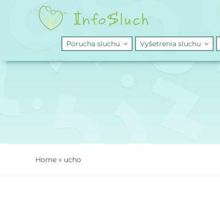
Skip
to
content
Porucha sluchu
Vyšetrenia sluchu
Home
»
ucho