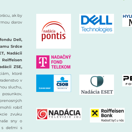
prácu, ak by
formou darov
fondu Dell,
ramu Srdce
ET, Nadácii
Reiffeisen
adácii ZSE,
iám, ktoré
oradenstvo v
hou sluchu,
 posunkov,
prenosných
mohli robiť
ekcie zvuku
 naše sny o
y s deťmi s