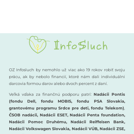
Kompenzačné pomôcky
Podporte nás
Komunikácia a sluch
Rané poradenstvo
Pre odborníkov
OZ Infosluch by nemohlo už viac ako 19 rokov robiť svoju
prácu, ak by nebolo financií, ktoré nám dali individuálni
darcovia formou darov alebo dvoch percent z daní.
Vzdelávanie
Veľká vďaka za finančnú podporu patrí:
Nadácii Pontis
(fondu Dell, fondu MOBIS, fondu PSA Slovakia,
grantovému programu Srdce pre deti, fondu Telekom)
,
ČSOB nadácii, Nadácii ESET, Nadácii Penta foundation,
Nadácii Pomoc Druhému, Nadácii Reiffeisen Bank,
Nadácii Volkswagen Slovakia, Nadácii VÚB, Nadácii ZSE,