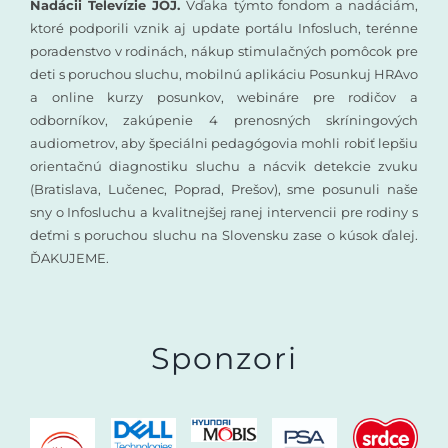
Nadácii Televízie JOJ.
Vďaka týmto fondom a nadáciám,
ktoré podporili vznik aj update portálu Infosluch, terénne
poradenstvo v rodinách, nákup stimulačných pomôcok pre
deti s poruchou sluchu, mobilnú aplikáciu Posunkuj HRAvo
a online kurzy posunkov, webináre pre rodičov a
odborníkov, zakúpenie 4 prenosných skríningových
audiometrov, aby špeciálni pedagógovia mohli robiť lepšiu
orientačnú diagnostiku sluchu a nácvik detekcie zvuku
(Bratislava, Lučenec, Poprad, Prešov), sme posunuli naše
sny o Infosluchu a kvalitnejšej ranej intervencii pre rodiny s
deťmi s poruchou sluchu na Slovensku zase o kúsok ďalej.
ĎAKUJEME.
Sponzori