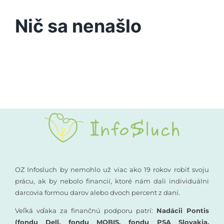
Podporte nás
Nič sa nenašlo
Vyšetrenia sluchu
Kompenzačné pomôcky
Komunikácia a sluch
Rané poradenstvo
Pre odborníkov
OZ Infosluch by nemohlo už viac ako 19 rokov robiť svoju
prácu, ak by nebolo financií, ktoré nám dali individuálni
darcovia formou darov alebo dvoch percent z daní.
Vzdelávanie
Veľká vďaka za finančnú podporu patrí:
Nadácii Pontis
(fondu Dell, fondu MOBIS, fondu PSA Slovakia,