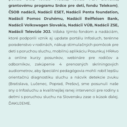
grantovému programu Srdce pre deti, fondu Telekom)
,
ČSOB nadácii, Nadácii ESET, Nadácii Penta foundation,
Nadácii Pomoc Druhému, Nadácii Reiffeisen Bank,
Nadácii Volkswagen Slovakia, Nadácii VÚB, Nadácii ZSE,
Nadácii Televízie JOJ.
Vďaka týmto fondom a nadáciám,
ktoré podporili vznik aj update portálu Infosluch, terénne
poradenstvo v rodinách, nákup stimulačných pomôcok pre
deti s poruchou sluchu, mobilnú aplikáciu Posunkuj HRAvo
a online kurzy posunkov, webináre pre rodičov a
odborníkov, zakúpenie 4 prenosných skríningových
audiometrov, aby špeciálni pedagógovia mohli robiť lepšiu
orientačnú diagnostiku sluchu a nácvik detekcie zvuku
(Bratislava, Lučenec, Poprad, Prešov), sme posunuli naše
sny o Infosluchu a kvalitnejšej ranej intervencii pre rodiny s
deťmi s poruchou sluchu na Slovensku zase o kúsok ďalej.
ĎAKUJEME.