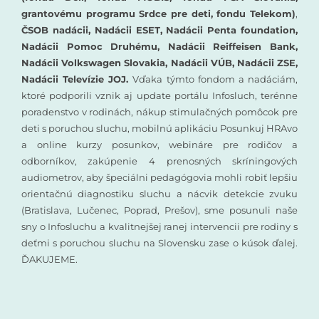
grantovému programu Srdce pre deti, fondu Telekom)
,
ČSOB nadácii, Nadácii ESET, Nadácii Penta foundation,
Nadácii Pomoc Druhému, Nadácii Reiffeisen Bank,
Nadácii Volkswagen Slovakia, Nadácii VÚB, Nadácii ZSE,
Nadácii Televízie JOJ.
Vďaka týmto fondom a nadáciám,
ktoré podporili vznik aj update portálu Infosluch, terénne
poradenstvo v rodinách, nákup stimulačných pomôcok pre
deti s poruchou sluchu, mobilnú aplikáciu Posunkuj HRAvo
a online kurzy posunkov, webináre pre rodičov a
odborníkov, zakúpenie 4 prenosných skríningových
audiometrov, aby špeciálni pedagógovia mohli robiť lepšiu
orientačnú diagnostiku sluchu a nácvik detekcie zvuku
(Bratislava, Lučenec, Poprad, Prešov), sme posunuli naše
sny o Infosluchu a kvalitnejšej ranej intervencii pre rodiny s
deťmi s poruchou sluchu na Slovensku zase o kúsok ďalej.
ĎAKUJEME.