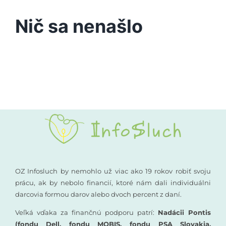
Podporte nás
Nič sa nenašlo
Vyšetrenia sluchu
Kompenzačné pomôcky
Komunikácia a sluch
Rané poradenstvo
Pre odborníkov
OZ Infosluch by nemohlo už viac ako 19 rokov robiť svoju
prácu, ak by nebolo financií, ktoré nám dali individuálni
darcovia formou darov alebo dvoch percent z daní.
Vzdelávanie
Veľká vďaka za finančnú podporu patrí:
Nadácii Pontis
(fondu Dell, fondu MOBIS, fondu PSA Slovakia,