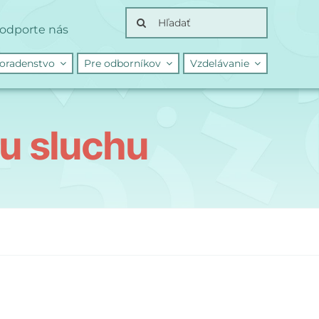
Search
odporte nás
for:
oradenstvo
Pre odborníkov
Vzdelávanie
u sluchu