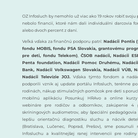
OZ Infosluch by nemohlo už viac ako 19 rokov robiť svoju 
nebolo financií, ktoré nám dali individuálni darcovia 
alebo dvoch percent z daní.
Veľká vďaka za finančnú podporu patrí:
Nadácii Pontis (
fondu MOBIS, fondu PSA Slovakia, grantovému prog
pre deti, fondu Telekom)
,
ČSOB nadácii, Nadácii ES
Penta foundation, Nadácii Pomoc Druhému, Nadácii 
Bank, Nadácii Volkswagen Slovakia, Nadácii VÚB, N
Nadácii Televízie JOJ.
Vďaka týmto fondom a nadác
podporili vznik aj update portálu Infosluch, terénne p
rodinách, nákup stimulačných pomôcok pre deti s poruc
mobilnú aplikáciu Posunkuj HRAvo a online kurzy
webináre pre rodičov a odborníkov, zakúpenie 4 
skríningových audiometrov, aby špeciálni pedagógovia 
lepšiu orientačnú diagnostiku sluchu a nácvik det
(Bratislava, Lučenec, Poprad, Prešov), sme posunuli
Infosluchu a kvalitnejšej ranej intervencii pre rodin