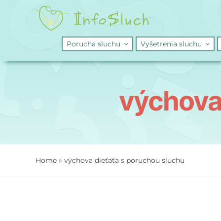
Skip
to
content
Porucha sluchu
Vyšetrenia sluchu
výchova
Home
»
výchova dieťaťa s poruchou sluchu