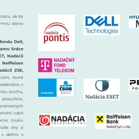
prácu, ak by
formou darov
fondu Dell,
ramu Srdce
ET, Nadácii
Reiffeisen
adácii ZSE,
iám, ktoré
oradenstvo v
hou sluchu,
 posunkov,
prenosných
mohli robiť
ekcie zvuku
 naše sny o
y s deťmi s