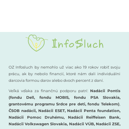
Kompenzačné pomôcky
Podporte nás
Komunikácia a sluch
Rané poradenstvo
Pre odborníkov
OZ Infosluch by nemohlo už viac ako 19 rokov robiť svoju
prácu, ak by nebolo financií, ktoré nám dali individuálni
darcovia formou darov alebo dvoch percent z daní.
Vzdelávanie
Veľká vďaka za finančnú podporu patrí:
Nadácii Pontis
(fondu Dell, fondu MOBIS, fondu PSA Slovakia,
grantovému programu Srdce pre deti, fondu Telekom)
,
ČSOB nadácii, Nadácii ESET, Nadácii Penta foundation,
Nadácii Pomoc Druhému, Nadácii Reiffeisen Bank,
Nadácii Volkswagen Slovakia, Nadácii VÚB, Nadácii ZSE,