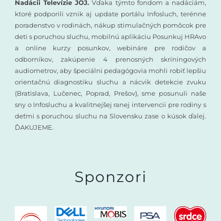
Nadácii Televízie JOJ.
Vďaka týmto fondom a nadáciám,
ktoré podporili vznik aj update portálu Infosluch, terénne
poradenstvo v rodinách, nákup stimulačných pomôcok pre
deti s poruchou sluchu, mobilnú aplikáciu Posunkuj HRAvo
a online kurzy posunkov, webináre pre rodičov a
odborníkov, zakúpenie 4 prenosných skríningových
audiometrov, aby špeciálni pedagógovia mohli robiť lepšiu
orientačnú diagnostiku sluchu a nácvik detekcie zvuku
(Bratislava, Lučenec, Poprad, Prešov), sme posunuli naše
sny o Infosluchu a kvalitnejšej ranej intervencii pre rodiny s
deťmi s poruchou sluchu na Slovensku zase o kúsok ďalej.
ĎAKUJEME.
Sponzori