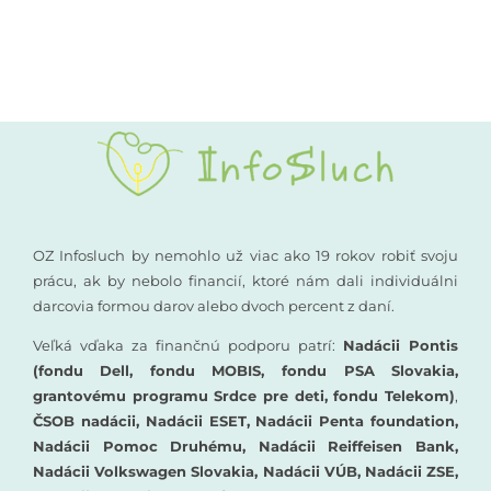
Kompenzačné pomôcky
Podporte nás
Komunikácia a sluch
Rané poradenstvo
Pre odborníkov
OZ Infosluch by nemohlo už viac ako 19 rokov robiť svoju
prácu, ak by nebolo financií, ktoré nám dali individuálni
darcovia formou darov alebo dvoch percent z daní.
Vzdelávanie
Veľká vďaka za finančnú podporu patrí:
Nadácii Pontis
(fondu Dell, fondu MOBIS, fondu PSA Slovakia,
grantovému programu Srdce pre deti, fondu Telekom)
,
ČSOB nadácii, Nadácii ESET, Nadácii Penta foundation,
Nadácii Pomoc Druhému, Nadácii Reiffeisen Bank,
Nadácii Volkswagen Slovakia, Nadácii VÚB, Nadácii ZSE,