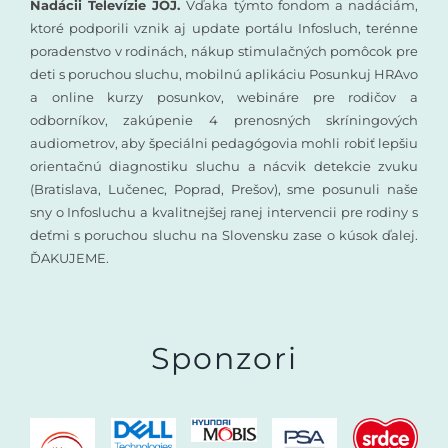
Nadácii Televízie JOJ.
Vďaka týmto fondom a nadáciám,
ktoré podporili vznik aj update portálu Infosluch, terénne
poradenstvo v rodinách, nákup stimulačných pomôcok pre
deti s poruchou sluchu, mobilnú aplikáciu Posunkuj HRAvo
a online kurzy posunkov, webináre pre rodičov a
odborníkov, zakúpenie 4 prenosných skríningových
audiometrov, aby špeciálni pedagógovia mohli robiť lepšiu
orientačnú diagnostiku sluchu a nácvik detekcie zvuku
(Bratislava, Lučenec, Poprad, Prešov), sme posunuli naše
sny o Infosluchu a kvalitnejšej ranej intervencii pre rodiny s
deťmi s poruchou sluchu na Slovensku zase o kúsok ďalej.
ĎAKUJEME.
Sponzori