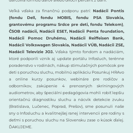
darcovia formou darov alebo dvoch percent z daní.
Veľká vďaka za finančnú podporu patrí:
Nadácii Pontis
(fondu Dell, fondu MOBIS, fondu PSA Slovakia,
grantovému programu Srdce pre deti, fondu Telekom)
,
ČSOB nadácii, Nadácii ESET, Nadácii Penta foundation,
Nadácii Pomoc Druhému, Nadácii Reiffeisen Bank,
Nadácii Volkswagen Slovakia, Nadácii VÚB, Nadácii ZSE,
Nadácii Televízie JOJ.
Vďaka týmto fondom a nadáciám,
ktoré podporili vznik aj update portálu Infosluch, terénne
poradenstvo v rodinách, nákup stimulačných pomôcok pre
deti s poruchou sluchu, mobilnú aplikáciu Posunkuj HRAvo
a online kurzy posunkov, webináre pre rodičov a
odborníkov, zakúpenie 4 prenosných skríningových
audiometrov, aby špeciálni pedagógovia mohli robiť lepšiu
orientačnú diagnostiku sluchu a nácvik detekcie zvuku
(Bratislava, Lučenec, Poprad, Prešov), sme posunuli naše
sny o Infosluchu a kvalitnejšej ranej intervencii pre rodiny s
deťmi s poruchou sluchu na Slovensku zase o kúsok ďalej.
ĎAKUJEME.