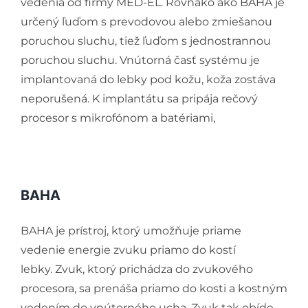
vedenia od firmy MED-EL. Rovnako ako BAHA je
určený ľuďom s prevodovou alebo zmiešanou
poruchou sluchu, tiež ľuďom s jednostrannou
poruchou sluchu. Vnútorná časť systému je
implantovaná do lebky pod kožu, koža zostáva
neporušená. K implantátu sa pripája rečový
procesor s mikrofónom a batériami,
BAHA
BAHA je prístroj, ktorý umožňuje priame
vedenie energie zvuku priamo do kostí
lebky. Zvuk, ktorý prichádza do zvukového
procesora, sa prenáša priamo do kosti a kostným
vedením do vnútorného ucha. Zvuk tak obíde