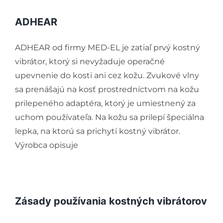
Podporte nás
ADHEAR
Vyšetrenia sluchu
ADHEAR od firmy MED-EL je zatiaľ prvý kostný
vibrátor, ktorý si nevyžaduje operačné
Kompenzačné pomôcky
upevnenie do kosti ani cez kožu. Zvukové vlny
sa prenášajú na kosť prostredníctvom na kožu
Komunikácia a sluch
prilepeného adaptéra, ktorý je umiestnený za
uchom používateľa. Na kožu sa prilepí špeciálna
Rané poradenstvo
lepka, na ktorú sa prichytí kostný vibrátor.
Výrobca opisuje
Pre odborníkov
Vzdelávanie
Zásady používania kostných vibrátorov