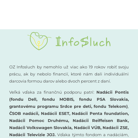
OZ Infosluch by nemohlo už viac ako 19 rokov robiť svoju
prácu, ak by nebolo financií, ktoré nám dali individuálni
darcovia formou darov alebo dvoch percent z daní.
Veľká vďaka za finančnú podporu patrí:
Nadácii Pontis
(fondu Dell, fondu MOBIS, fondu PSA Slovakia,
grantovému programu Srdce pre deti, fondu Telekom)
,
ČSOB nadácii, Nadácii ESET, Nadácii Penta foundation,
Nadácii Pomoc Druhému, Nadácii Reiffeisen Bank,
Nadácii Volkswagen Slovakia, Nadácii VÚB, Nadácii ZSE,
Nadácii Televízie JOJ.
Vďaka týmto fondom a nadáciám,