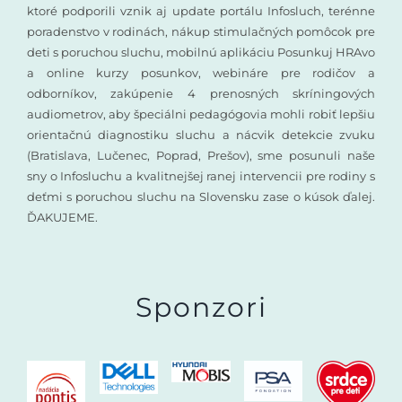
ktoré podporili vznik aj update portálu Infosluch, terénne
poradenstvo v rodinách, nákup stimulačných pomôcok pre
deti s poruchou sluchu, mobilnú aplikáciu Posunkuj HRAvo
a online kurzy posunkov, webináre pre rodičov a
odborníkov, zakúpenie 4 prenosných skríningových
audiometrov, aby špeciálni pedagógovia mohli robiť lepšiu
orientačnú diagnostiku sluchu a nácvik detekcie zvuku
(Bratislava, Lučenec, Poprad, Prešov), sme posunuli naše
sny o Infosluchu a kvalitnejšej ranej intervencii pre rodiny s
deťmi s poruchou sluchu na Slovensku zase o kúsok ďalej.
ĎAKUJEME.
Sponzori