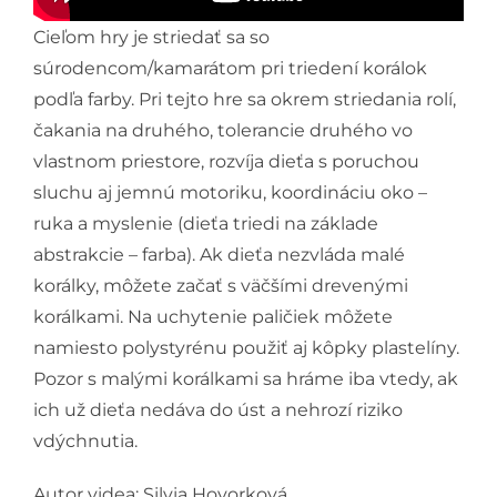
Cieľom hry je striedať sa so
Podporte nás
súrodencom/kamarátom pri triedení korálok
podľa farby. Pri tejto hre sa okrem striedania rolí,
čakania na druhého, tolerancie druhého vo
vlastnom priestore, rozvíja dieťa s poruchou
sluchu aj jemnú motoriku, koordináciu oko –
ruka a myslenie (dieťa triedi na základe
abstrakcie – farba). Ak dieťa nezvláda malé
korálky, môžete začať s väčšími drevenými
korálkami. Na uchytenie paličiek môžete
namiesto polystyrénu použiť aj kôpky plastelíny.
Pozor s malými korálkami sa hráme iba vtedy, ak
ich už dieťa nedáva do úst a nehrozí riziko
vdýchnutia.
Autor videa: Silvia Hovorková