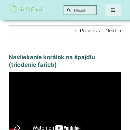
Skip
Search
to
Toggle
for:
Navigat
content
Domov
Previous
Next
Hra
Navliekanie korálok na špajdlu
Posunky
(triedenie farieb)
Ciele
O nás
Kontakt