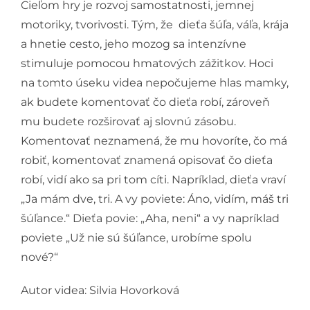
Cieľom hry je rozvoj samostatnosti, jemnej
Podporte nás
motoriky, tvorivosti. Tým, že dieťa šúľa, váľa, krája
a hnetie cesto, jeho mozog sa intenzívne
stimuluje pomocou hmatových zážitkov. Hoci
na tomto úseku videa nepočujeme hlas mamky,
ak budete komentovať čo dieťa robí, zároveň
mu budete rozširovať aj slovnú zásobu.
Komentovať neznamená, že mu hovoríte, čo má
robiť, komentovať znamená opisovať čo dieťa
robí, vidí ako sa pri tom cíti. Napríklad, dieťa vraví
„Ja mám dve, tri. A vy poviete: Áno, vidím, máš tri
šúľance.“ Dieťa povie: „Aha, neni“ a vy napríklad
poviete „Už nie sú šúľance, urobíme spolu
nové?“
Autor videa: Silvia Hovorková