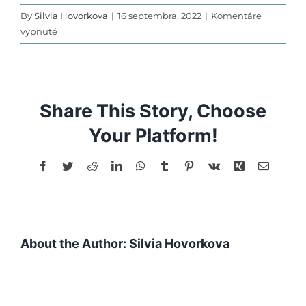
By
Silvia Hovorkova
|
16 septembra, 2022
|
Komentáre
na
vypnuté
Senzorická
hra
s
cestom
Share This Story, Choose
Your Platform!
Facebook
Twitter
Reddit
LinkedIn
WhatsApp
Tumblr
Pinterest
Vk
Xing
Email
About the Author:
Silvia Hovorkova