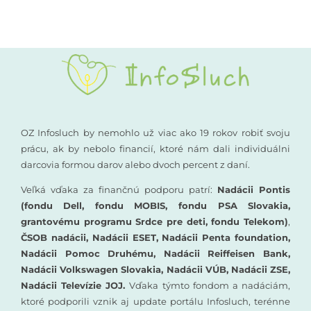
OZ Infosluch by nemohlo už viac ako 19 rokov robiť svoju
prácu, ak by nebolo financií, ktoré nám dali individuálni
darcovia formou darov alebo dvoch percent z daní.
Veľká vďaka za finančnú podporu patrí:
Nadácii Pontis
(fondu Dell, fondu MOBIS, fondu PSA Slovakia,
grantovému programu Srdce pre deti, fondu Telekom)
,
ČSOB nadácii, Nadácii ESET, Nadácii Penta foundation,
Nadácii Pomoc Druhému, Nadácii Reiffeisen Bank,
Nadácii Volkswagen Slovakia, Nadácii VÚB, Nadácii ZSE,
Nadácii Televízie JOJ.
Vďaka týmto fondom a nadáciám,
ktoré podporili vznik aj update portálu Infosluch, terénne