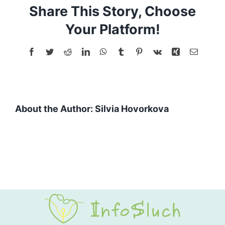
Share This Story, Choose
prikladanie
na
Your Platform!
obrázok
Facebook
Twitter
Reddit
LinkedIn
WhatsApp
Tumblr
Pinterest
Vk
Xing
Email
About the Author:
Silvia Hovorkova