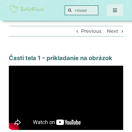
Skip
Search
to
Toggle
for:
Navigat
content
Domov
Previous
Next
Hra
Časti tela 1 – prikladanie na obrázok
Posunky
Ciele
O nás
Kontakt