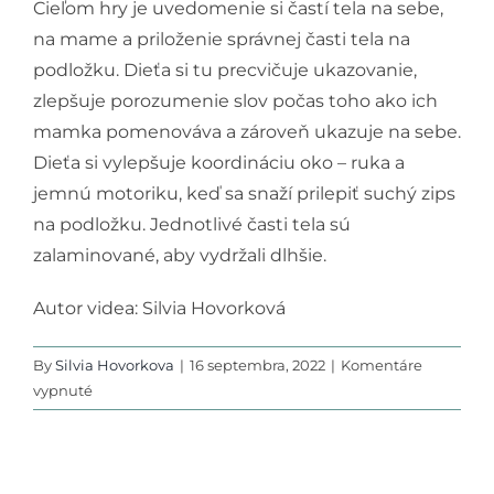
Cieľom hry je uvedomenie si častí tela na sebe,
Podporte nás
na mame a priloženie správnej časti tela na
podložku. Dieťa si tu precvičuje ukazovanie,
zlepšuje porozumenie slov počas toho ako ich
mamka pomenováva a zároveň ukazuje na sebe.
Dieťa si vylepšuje koordináciu oko – ruka a
jemnú motoriku, keď sa snaží prilepiť suchý zips
na podložku. Jednotlivé časti tela sú
zalaminované, aby vydržali dlhšie.
Autor videa: Silvia Hovorková
By
Silvia Hovorkova
|
16 septembra, 2022
|
Komentáre
na
vypnuté
Časti
tela
1
–