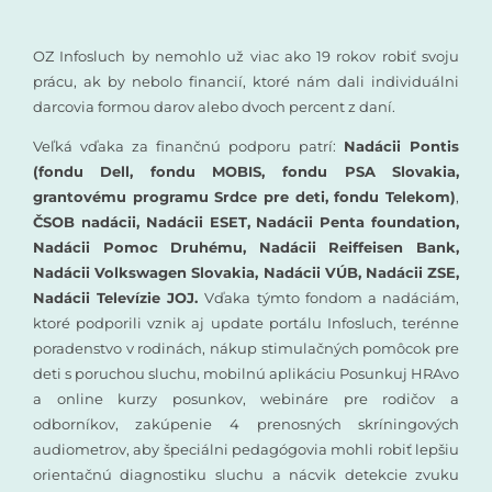
OZ Infosluch by nemohlo už viac ako 19 rokov robiť svoju
prácu, ak by nebolo financií, ktoré nám dali individuálni
darcovia formou darov alebo dvoch percent z daní.
Veľká vďaka za finančnú podporu patrí:
Nadácii Pontis
(fondu Dell, fondu MOBIS, fondu PSA Slovakia,
grantovému programu Srdce pre deti, fondu Telekom)
,
ČSOB nadácii, Nadácii ESET, Nadácii Penta foundation,
Nadácii Pomoc Druhému, Nadácii Reiffeisen Bank,
Nadácii Volkswagen Slovakia, Nadácii VÚB, Nadácii ZSE,
Nadácii Televízie JOJ.
Vďaka týmto fondom a nadáciám,
ktoré podporili vznik aj update portálu Infosluch, terénne
poradenstvo v rodinách, nákup stimulačných pomôcok pre
deti s poruchou sluchu, mobilnú aplikáciu Posunkuj HRAvo
a online kurzy posunkov, webináre pre rodičov a
odborníkov, zakúpenie 4 prenosných skríningových
audiometrov, aby špeciálni pedagógovia mohli robiť lepšiu
orientačnú diagnostiku sluchu a nácvik detekcie zvuku