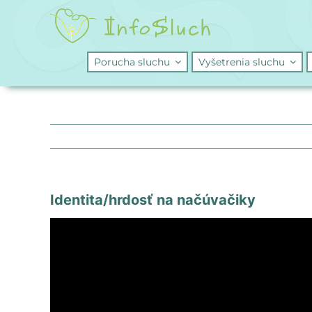
Skip
to
content
Porucha sluchu
Vyšetrenia sluchu
Identita/hrdosť na načúvačiky