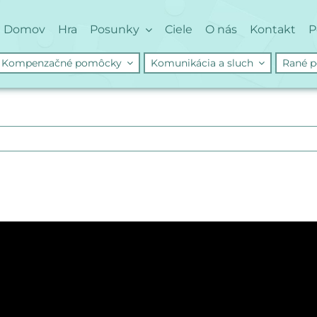
Domov
Hra
Posunky
Ciele
O nás
Kontakt
P
Kompenzačné pomôcky
Komunikácia a sluch
Rané p