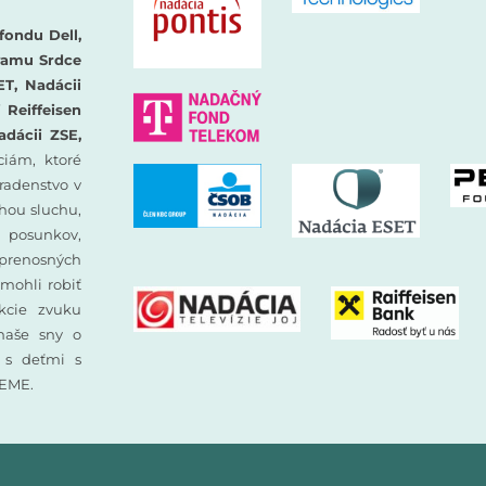
fondu Dell,
ramu Srdce
ET, Nadácii
Reiffeisen
adácii ZSE,
iám, ktoré
oradenstvo v
hou sluchu,
 posunkov,
prenosných
mohli robiť
ekcie zvuku
 naše sny o
y s deťmi s
JEME.