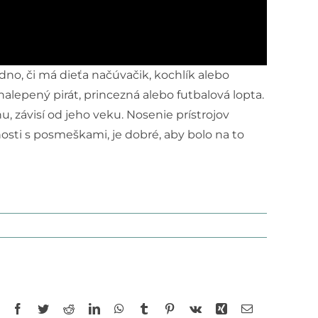
no, či má dieťa načúvačik, kochlík alebo
lepený pirát, princezná alebo futbalová lopta.
u, závisí od jeho veku. Nosenie prístrojov
nosti s posmeškami, je dobré, aby bolo na to
Facebook
Twitter
Reddit
LinkedIn
WhatsApp
Tumblr
Pinterest
Vk
Xing
Email