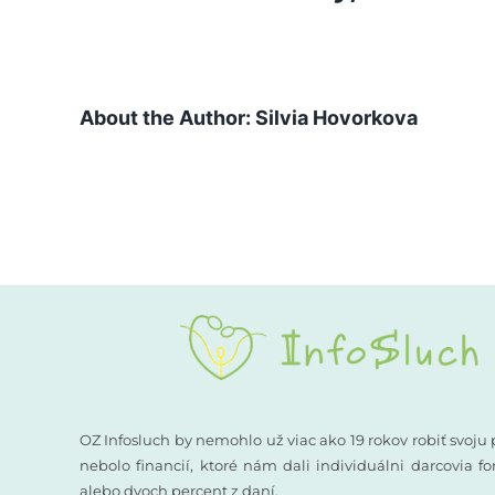
About the Author:
Silvia Hovorkova
OZ Infosluch by nemohlo už viac ako 19 rokov robiť svoju 
nebolo financií, ktoré nám dali individuálni darcovia 
alebo dvoch percent z daní.