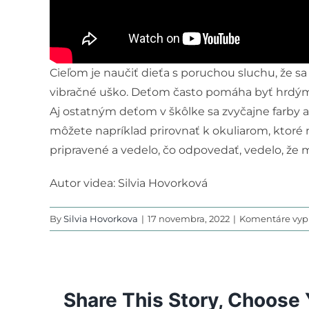
Cieľom je naučiť dieťa s poruchou sluchu, že s
vibračné uško. Deťom často pomáha byť hrdým n
Aj ostatným deťom v škôlke sa zvyčajne farby a 
môžete napríklad prirovnať k okuliarom, ktoré n
pripravené a vedelo, čo odpovedať, vedelo, že
Autor videa: Silvia Hovorková
By
Silvia Hovorkova
|
17 novembra, 2022
|
Komentáre vyp
Share This Story, Choose 