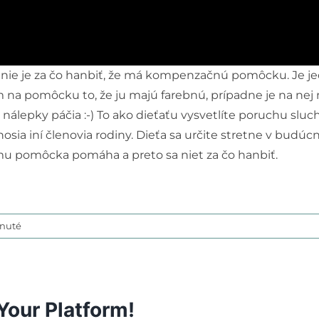
a nie je za čo hanbiť, že má kompenzačnú pomôcku. Je jed
a pomôcku to, že ju majú farebnú, prípadne je na nej na
nálepky páčia :-) To ako dieťaťu vysvetlíte poruchu sluch
osia iní členovia rodiny. Dieťa sa určite stretne v budúc
 mu pomôcka pomáha a preto sa niet za čo hanbiť.
na
nuté
Identita/hrdosť
na
načúvačiky
Your Platform!