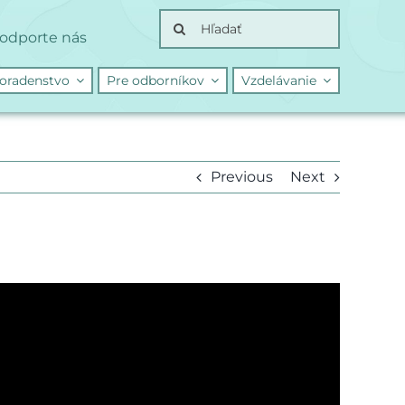
Search
odporte nás
for:
oradenstvo
Pre odborníkov
Vzdelávanie
Previous
Next