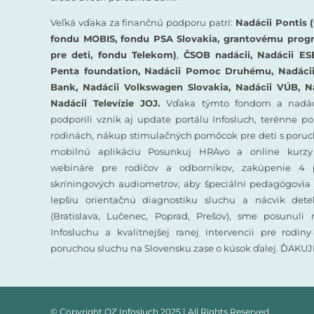
Veľká vďaka za finančnú podporu patrí:
Nadácii Pontis (
fondu MOBIS, fondu PSA Slovakia, grantovému prog
pre deti, fondu Telekom)
,
ČSOB nadácii, Nadácii ES
Penta foundation, Nadácii Pomoc Druhému, Nadácii 
Bank, Nadácii Volkswagen Slovakia, Nadácii VÚB, N
Nadácii Televízie JOJ.
Vďaka týmto fondom a nadác
podporili vznik aj update portálu Infosluch, terénne p
rodinách, nákup stimulačných pomôcok pre deti s poruc
mobilnú aplikáciu Posunkuj HRAvo a online kurzy
webináre pre rodičov a odborníkov, zakúpenie 4 
skríningových audiometrov, aby špeciálni pedagógovia 
lepšiu orientačnú diagnostiku sluchu a nácvik det
(Bratislava, Lučenec, Poprad, Prešov), sme posunuli
Infosluchu a kvalitnejšej ranej intervencii pre rodin
poruchou sluchu na Slovensku zase o kúsok ďalej. ĎAKU
© Copyright OZ Infosluch 2025 | All Rights Reserved