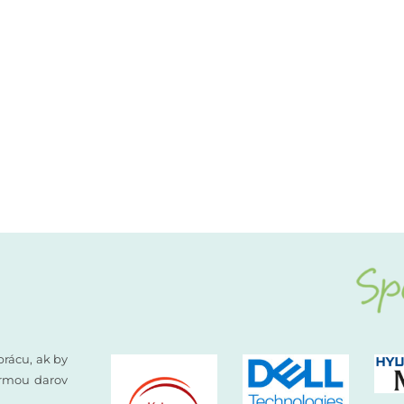
prácu, ak by
formou darov