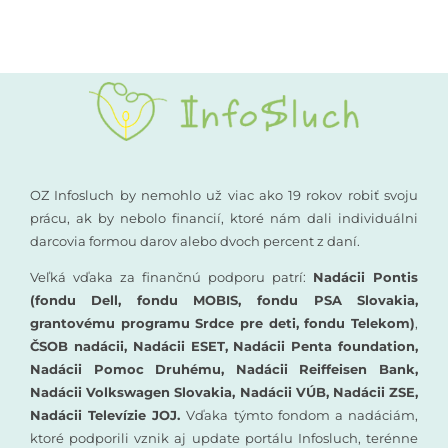
OZ Infosluch by nemohlo už viac ako 19 rokov robiť svoju
prácu, ak by nebolo financií, ktoré nám dali individuálni
darcovia formou darov alebo dvoch percent z daní.
Veľká vďaka za finančnú podporu patrí:
Nadácii Pontis
(fondu Dell, fondu MOBIS, fondu PSA Slovakia,
grantovému programu Srdce pre deti, fondu Telekom)
,
ČSOB nadácii, Nadácii ESET, Nadácii Penta foundation,
Nadácii Pomoc Druhému, Nadácii Reiffeisen Bank,
Nadácii Volkswagen Slovakia, Nadácii VÚB, Nadácii ZSE,
Nadácii Televízie JOJ.
Vďaka týmto fondom a nadáciám,
ktoré podporili vznik aj update portálu Infosluch, terénne