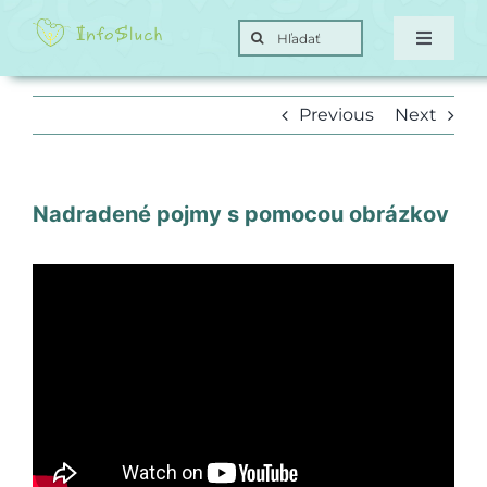
Skip
Search
to
Toggle
for:
Navigat
content
Domov
Previous
Next
Hra
Nadradené pojmy s pomocou obrázkov
Posunky
Ciele
O nás
Kontakt