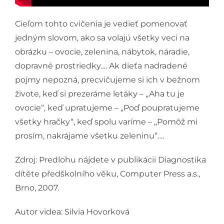
Podporte nás
Cieľom tohto cvičenia je vedieť pomenovať
jedným slovom, ako sa volajú všetky veci na
obrázku – ovocie, zelenina, nábytok, náradie,
dopravné prostriedky…. Ak dieťa nadradené
pojmy nepozná, precvičujeme si ich v bežnom
živote, keď si prezeráme letáky – „Aha tu je
ovocie“, keď upratujeme – „Poď poupratujeme
všetky hračky“, keď spolu varíme – „Pomôž mi
prosím, nakrájame všetku zeleninu“….
Zdroj: Predlohu nájdete v publikácii Diagnostika
dítěte předškolního věku, Computer Press a.s.,
Brno, 2007.
Autor videa: Silvia Hovorková