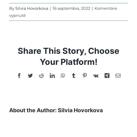
By
Silvia Hovorkova
|
16 septembra, 2022
|
Komentáre
na
vypnuté
Nadradené
pojmy
s
pomocou
Share This Story, Choose
obrázkov
Your Platform!
Facebook
Twitter
Reddit
LinkedIn
WhatsApp
Tumblr
Pinterest
Vk
Xing
Email
About the Author:
Silvia Hovorkova