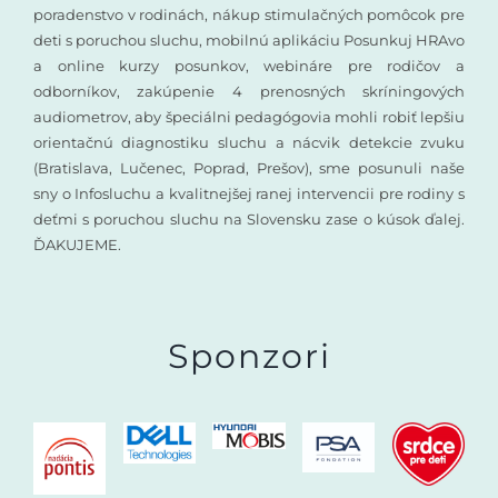
poradenstvo v rodinách, nákup stimulačných pomôcok pre
deti s poruchou sluchu, mobilnú aplikáciu Posunkuj HRAvo
a online kurzy posunkov, webináre pre rodičov a
odborníkov, zakúpenie 4 prenosných skríningových
audiometrov, aby špeciálni pedagógovia mohli robiť lepšiu
orientačnú diagnostiku sluchu a nácvik detekcie zvuku
(Bratislava, Lučenec, Poprad, Prešov), sme posunuli naše
sny o Infosluchu a kvalitnejšej ranej intervencii pre rodiny s
deťmi s poruchou sluchu na Slovensku zase o kúsok ďalej.
ĎAKUJEME.
Sponzori