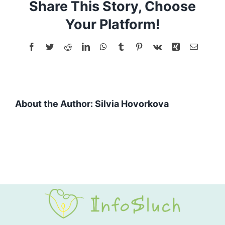
Share This Story, Choose
2
rytmy
Your Platform!
sluchom
(2
Facebook
Twitter
Reddit
LinkedIn
WhatsApp
Tumblr
Pinterest
Vk
Xing
Email
x
3
slabiky)
About the Author:
Silvia Hovorkova