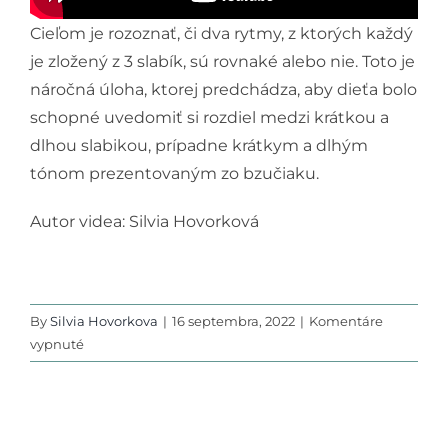
Cieľom je rozoznať, či dva rytmy, z ktorých každý
Podporte nás
je zložený z 3 slabík, sú rovnaké alebo nie. Toto je
náročná úloha, ktorej predchádza, aby dieťa bolo
schopné uvedomiť si rozdiel medzi krátkou a
dlhou slabikou, prípadne krátkym a dlhým
tónom prezentovaným zo bzučiaku.
Autor videa: Silvia Hovorková
By
Silvia Hovorkova
|
16 septembra, 2022
|
Komentáre
na
vypnuté
Rytmus
3
–
Porovnaj