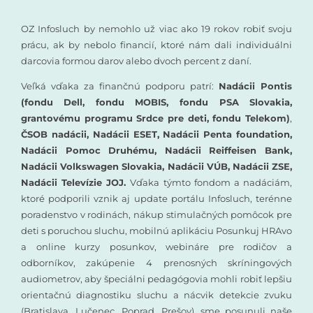
OZ Infosluch by nemohlo už viac ako 19 rokov robiť svoju
prácu, ak by nebolo financií, ktoré nám dali individuálni
darcovia formou darov alebo dvoch percent z daní.
Veľká vďaka za finančnú podporu patrí:
Nadácii Pontis
(fondu Dell, fondu MOBIS, fondu PSA Slovakia,
grantovému programu Srdce pre deti, fondu Telekom)
,
ČSOB nadácii, Nadácii ESET, Nadácii Penta foundation,
Nadácii Pomoc Druhému, Nadácii Reiffeisen Bank,
Nadácii Volkswagen Slovakia, Nadácii VÚB, Nadácii ZSE,
Nadácii Televízie JOJ.
Vďaka týmto fondom a nadáciám,
ktoré podporili vznik aj update portálu Infosluch, terénne
poradenstvo v rodinách, nákup stimulačných pomôcok pre
deti s poruchou sluchu, mobilnú aplikáciu Posunkuj HRAvo
a online kurzy posunkov, webináre pre rodičov a
odborníkov, zakúpenie 4 prenosných skríningových
audiometrov, aby špeciálni pedagógovia mohli robiť lepšiu
orientačnú diagnostiku sluchu a nácvik detekcie zvuku
(Bratislava, Lučenec, Poprad, Prešov), sme posunuli naše