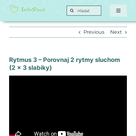
Skip
Search
to
Toggle
for:
Navigat
content
Domov
Previous
Next
Hra
Rytmus 3 – Porovnaj 2 rytmy sluchom
Posunky
(2 x 3 slabiky)
Ciele
O nás
Kontakt